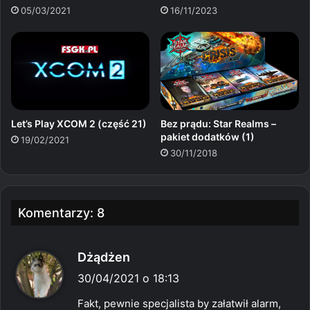
05/03/2021
16/11/2023
Let’s Play XCOM 2 (część 21)
Bez prądu: Star Realms –
pakiet dodatków (1)
19/02/2021
30/11/2018
Komentarzy: 8
p
Dżądżen
i
30/04/2021 o 18:13
s
Fakt, pewnie specjalista by załatwił alarm,