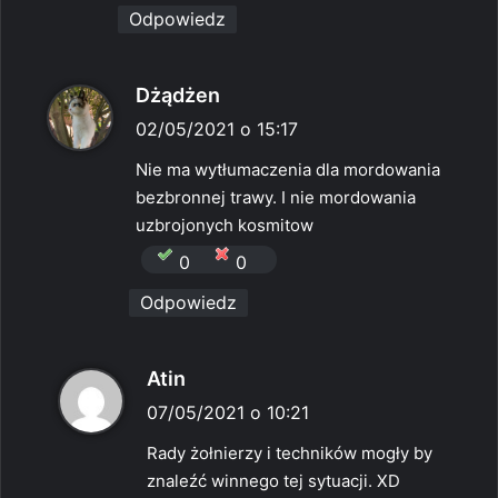
Odpowiedz
p
Dżądżen
i
02/05/2021 o 15:17
s
Nie ma wytłumaczenia dla mordowania
z
bezbronnej trawy. I nie mordowania
e
uzbrojonych kosmitow
:
0
0
Odpowiedz
p
Atin
i
07/05/2021 o 10:21
s
Rady żołnierzy i techników mogły by
z
znaleźć winnego tej sytuacji. XD