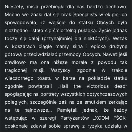
Niestety, misja przebiegła dla nas bardzo pechowo.
Mocno we znaki dał się brak Specjalisty w ekipie, co
spowodowało, iż wejście do statku Obcych było
niezbędne i stało się śmiertelną pułapką. Życie jednak
toczy się dalej (przynajmniej dla niektórych). Wszak
w koszarach ciągle mamy silną i epicką drużynę
gotową przeciwdziałać przemocy Obcych. Nawet jeśli
chwilowo ma ona niższe morale z powodu tak
tragicznej misji! Wszyscy zgodnie w trakcie
wieczornego toastu w barze na pokładzie statku
zgodnie powtarzali „Hail the victorious dead”
spoglądając na portrety wszystkich dotychczasowych
poległych, szczególnie zaś na ze smutkiem zerkając
na te najnowsze… Pamiętali jednak, że każdy
wstępując w szeregi Partyzantów „XCOM FŚGK”
doskonale zdawał sobie sprawę z ryzyka udziału w