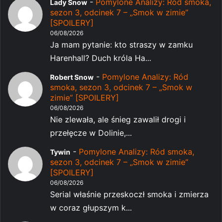
-
Pomylone Analizy: Ród smoka,
Lady Snow
sezon 3, odcinek 7 – „Smok w zimie”
[SPOILERY]
06/08/2026
Ja mam pytanie: kto straszy w zamku
Harenhall? Duch króla Ha...
-
Pomylone Analizy: Ród
Robert Snow
smoka, sezon 3, odcinek 7 – „Smok w
zimie” [SPOILERY]
06/08/2026
Nie zlewała, ale śnieg zawalił drogi i
przełęcze w Dolinie,...
-
Pomylone Analizy: Ród smoka,
Tywin
sezon 3, odcinek 7 – „Smok w zimie”
[SPOILERY]
06/08/2026
Serial właśnie przeskoczł smoka i zmierza
w coraz głupszym k...