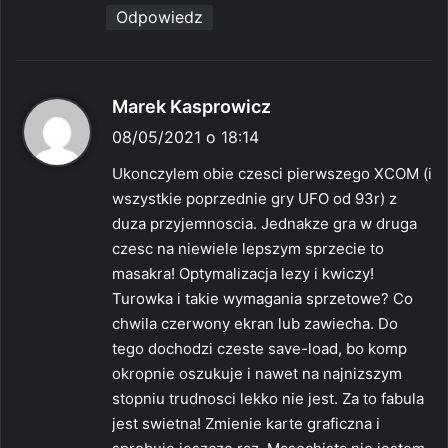
Odpowiedz
p
Marek Kasprowicz
i
08/05/2021 o 18:14
s
Ukonczylem obie czesci pierwszego XCOM (i
z
wszystkie poprzednie gry UFO od 93r) z
e
duza przyjemnoscia. Jednakze gra w druga
:
czesc na niewiele lepszym sprzecie to
masakra! Optymalizacja lezy i kwiczy!
Turowka i takie wymagania sprzetowe? Co
chwila czerwony ekran lub zawiecha. Do
tego dochodzi czeste save-load, bo komp
okropnie oszukuje i nawet na najnizszym
stopniu trudnosci lekko nie jest. Za to fabula
jest swietna! Zmienie karte graficzna i