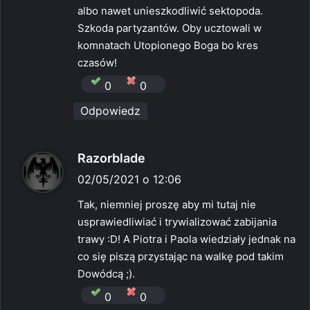
z
albo nawet unieszkodliwić sektopoda.
e
Szkoda partyzantów. Oby ucztowali w
:
komnatach Utopionego Boga bo kres
czasów!
0
0
Odpowiedz
p
Razorblade
i
02/05/2021 o 12:06
s
Tak, niemniej proszę aby mi tutaj nie
z
usprawiedliwiać i trywializować zabijania
e
trawy :D! A Piotra i Paola wiedziały jednak na
:
co się piszą przystając na walkę pod takim
Dowódcą ;).
0
0