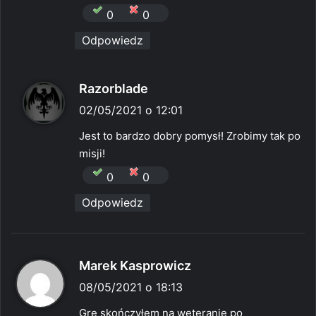
0
0
Odpowiedz
p
Razorblade
i
02/05/2021 o 12:01
s
Jest to bardzo dobry pomysł! Zrobimy tak po
z
misji!
e
0
0
:
Odpowiedz
p
Marek Kasprowicz
i
08/05/2021 o 18:13
s
Grę skończyłem na weteranie po