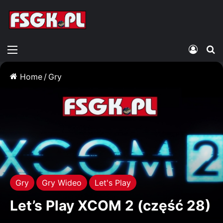
Menu
Zalogu
S
Home
/
Gry
Gry
Gry Wideo
Let's Play
Let’s Play XCOM 2 (część 28)