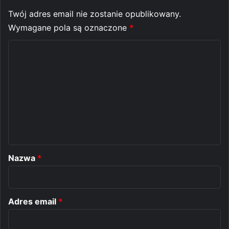
Twój adres email nie zostanie opublikowany.
Wymagane pola są oznaczone
*
K
o
m
e
n
t
a
r
Nazwa
*
z
*
Adres email
*