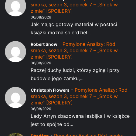
smoka, sezon 3, odcinek 7 – „Smok w
zimie” [SPOILERY]
06/08/2026
Jak mając gotowy materiał w postaci
książki można spierdziel...
-
Pomylone Analizy: Ród
Robert Snow
smoka, sezon 3, odcinek 7 – „Smok w
zimie” [SPOILERY]
06/08/2026
Raczej duchy ludzi, którzy zginęli przy
budowie jego zamku,...
-
Pomylone Analizy: Ród
Christoph Flowers
smoka, sezon 3, odcinek 7 – „Smok w
zimie” [SPOILERY]
06/08/2026
Lady Arryn zbazowana lesbijka i w książce
jest to spójne od...
-
Pomylone Analizy: Ród smoka,
Dżądżen