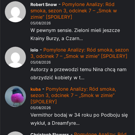
-
Pomylone Analizy: Ród
Robert Snow
smoka, sezon 3, odcinek 7 – „Smok w
zimie” [SPOILERY]
05/08/2026
W pewnym sensie. Zieloni mieli jeszcze
Krainy Burzy, a Czarn...
-
Pomylone Analizy: Ród smoka, sezon
lolo
3, odcinek 7 – „Smok w zimie” [SPOILERY]
05/08/2026
Autorzy a przewodzi temu Nina chcą nam
obrzydzić kobiety w t...
-
Pomylone Analizy: Ród smoka,
kuba
sezon 3, odcinek 7 – „Smok w zimie”
[SPOILERY]
05/08/2026
Vermithor bodaj w 34 roku po Podboju się
wykluł, a Dreamfyre...
-
Pomylone Analizy: Ród
Christoph Flowers