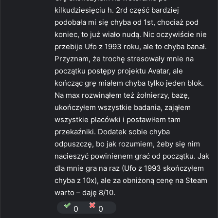
z
kilkudziesięciu h. 2rd część bardziej
e
podobała mi się chyba od 1st, chociaż pod
:
koniec, to już wiało nudą. Nic oczywiście nie
przebije Ufo z 1993 roku, ale to chyba banał.
Przyznam, że trochę stresowały mnie na
początku postępy projektu Avatar, ale
kończąc grę miałem chyba tylko jeden blok.
Na max rozwinąłem też żołnierzy, bazę,
ukończyłem wszystkie badania, zająłem
wszystkie placówki i postawiłem tam
przekaźniki. Dodatek sobie chyba
odpuszczę, bo jak rozumiem, żeby się nim
nacieszyć powinienem grać od początku. Jak
dla mnie gra na raz (Ufo z 1993 skończyłem
chyba z 10x), ale za obniżoną cenę na Steam
warto – daję 8/10.
0
0