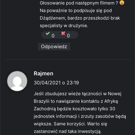
e
Głosowanie pod następnym filmem ?
:
Na poważnie to podpisuje się pod
Dżądżenem, bardzo przeszkodzi brak
specjalisty w drużynie.
0
0
Odpowiedz
p
Rajmen
i
30/04/2021 o 23:19
s
Jeśli zbudujesz wieże łączności w Nowej
z
Brazylii to nawiązanie kontaktu z Afryką
e
Zachodnią będzie kosztowało tylko 30
:
jednostek informacji i zrzuty zasobów będą
większe. Same korzyści. Warto się
zastanowić nad taka inwestycją.