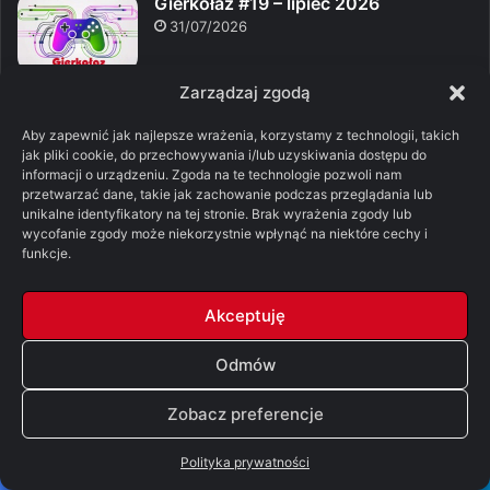
Gierkołaz #19 – lipiec 2026
31/07/2026
Zarządzaj zgodą
Librarian: Tidy Up the Arcane Library!
(ArtRising)
Aby zapewnić jak najlepsze wrażenia, korzystamy z technologii, takich
17/07/2026
jak pliki cookie, do przechowywania i/lub uzyskiwania dostępu do
informacji o urządzeniu. Zgoda na te technologie pozwoli nam
przetwarzać dane, takie jak zachowanie podczas przeglądania lub
Subnautica 2 – sądowa batalia
unikalne identyfikatory na tej stronie. Brak wyrażenia zgody lub
Dawida z Goliatem
wycofanie zgody może niekorzystnie wpłynąć na niektóre cechy i
12/07/2026
funkcje.
Path of Exile 2. Czy nada się dla
Akceptuję
casuali?
06/07/2026
Odmów
Zobacz preferencje
Książki
Polityka prywatności