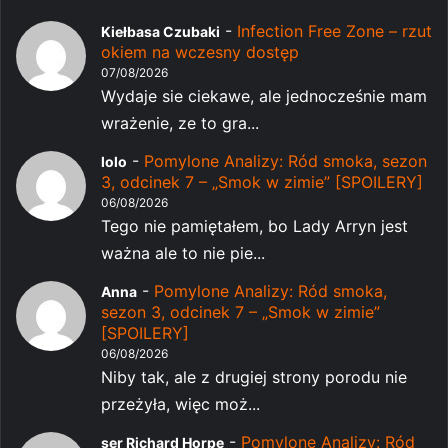
-
Infection Free Zone – rzut
Kiełbasa Czubaki
okiem na wczesny dostęp
07/08/2026
Wydaje sie ciekawe, ale jednocześnie mam
wrażenie, ze to gra...
-
Pomylone Analizy: Ród smoka, sezon
lolo
3, odcinek 7 – „Smok w zimie” [SPOILERY]
06/08/2026
Tego nie pamiętałem, bo Lady Arryn jest
ważna ale to nie pie...
-
Pomylone Analizy: Ród smoka,
Anna
sezon 3, odcinek 7 – „Smok w zimie”
[SPOILERY]
06/08/2026
Niby tak, ale z drugiej strony porodu nie
przeżyła, więc moż...
-
Pomylone Analizy: Ród
ser Richard Horpe