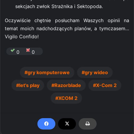
sekcjach zwłok Strażnika i Sektopoda.
Oczywiście chętnie posłucham Waszych opinii na
temat moich nadchodzących planów, a tymczasem…
Vigilo Confido!
0
0
gry komputerowe
gry wideo
let's play
Razorblade
X-Com 2
XCOM 2