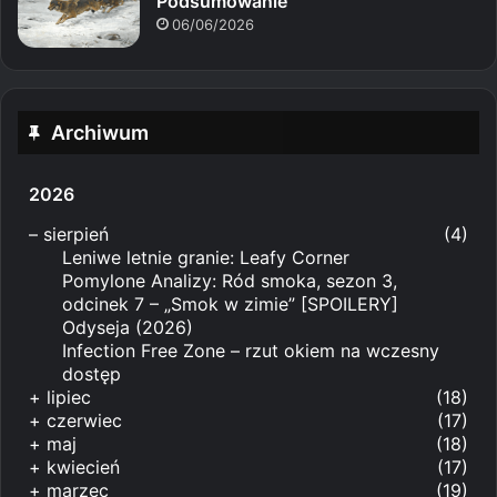
Podsumowanie
06/06/2026
Archiwum
2026
–
sierpień
(4)
Leniwe letnie granie: Leafy Corner
Pomylone Analizy: Ród smoka, sezon 3,
odcinek 7 – „Smok w zimie” [SPOILERY]
Odyseja (2026)
Infection Free Zone – rzut okiem na wczesny
dostęp
+
lipiec
(18)
+
czerwiec
(17)
+
maj
(18)
+
kwiecień
(17)
+
marzec
(19)