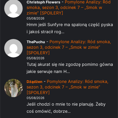
-
Pomylone Analizy: Ród
Christoph Flowers
smoka, sezon 3, odcinek 7 – „Smok w
zimie” [SPOILERY]
05/08/2026
Hmm jeśli Sunfyre ma spaloną część pyska
i jakoś stracił rog...
-
Pomylone Analizy: Ród smoka,
ThePuchu
sezon 3, odcinek 7 – „Smok w zimie”
[SPOILERY]
05/08/2026
Tutaj akurat się nie zgodzę pomimo gówna
jakie serwuje nam H...
-
Pomylone Analizy: Ród smoka,
Dżądżen
sezon 3, odcinek 7 – „Smok w zimie”
[SPOILERY]
05/08/2026
Jeśli chodzi o mnie to nie planuję. Żeby
coś omówić, dobrze...