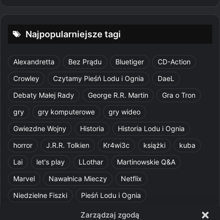
Najpopularniejsze tagi
Alexandretta
Bez Prądu
Bluetiger
CD-Action
Crowley
Czytamy Pieśń Lodu i Ognia
DaeL
Debaty Małej Rady
George R.R. Martin
Gra o Tron
gry
gry komputerowe
gry wideo
Gwiezdne Wojny
Historia
Historia Lodu i Ognia
horror
J.R.R. Tolkien
Kr4wi3c
książki
kuba
Lai
let's play
LLothar
Martinowskie Q&A
Marvel
Nawałnica Mieczy
Netflix
Niedzielne Fiszki
Pieśń Lodu i Ognia
Pomylone Analizy
Pquelim
Pytania do maesterów
Zarządzaj zgodą