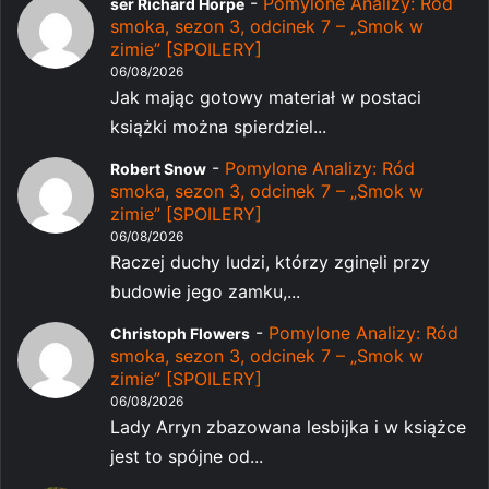
-
Pomylone Analizy: Ród
ser Richard Horpe
smoka, sezon 3, odcinek 7 – „Smok w
zimie” [SPOILERY]
06/08/2026
Jak mając gotowy materiał w postaci
książki można spierdziel...
-
Pomylone Analizy: Ród
Robert Snow
smoka, sezon 3, odcinek 7 – „Smok w
zimie” [SPOILERY]
06/08/2026
Raczej duchy ludzi, którzy zginęli przy
budowie jego zamku,...
-
Pomylone Analizy: Ród
Christoph Flowers
smoka, sezon 3, odcinek 7 – „Smok w
zimie” [SPOILERY]
06/08/2026
Lady Arryn zbazowana lesbijka i w książce
jest to spójne od...