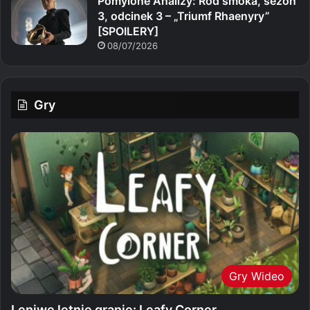
Pomylone Analizy: Ród smoka, sezon
3, odcinek 3 – „Triumf Rhaenyry”
[SPOILERY]
08/07/2026
Gry
Gry Wideo
Leniwe letnie granie: Leafy Corner