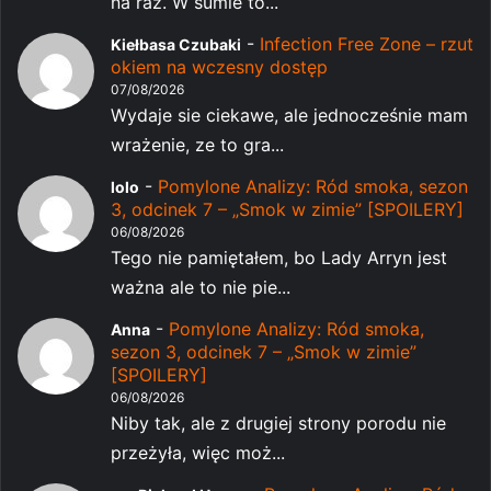
na raz. W sumie to...
-
Infection Free Zone – rzut
Kiełbasa Czubaki
okiem na wczesny dostęp
07/08/2026
Wydaje sie ciekawe, ale jednocześnie mam
wrażenie, ze to gra...
-
Pomylone Analizy: Ród smoka, sezon
lolo
3, odcinek 7 – „Smok w zimie” [SPOILERY]
06/08/2026
Tego nie pamiętałem, bo Lady Arryn jest
ważna ale to nie pie...
-
Pomylone Analizy: Ród smoka,
Anna
sezon 3, odcinek 7 – „Smok w zimie”
[SPOILERY]
06/08/2026
Niby tak, ale z drugiej strony porodu nie
przeżyła, więc moż...