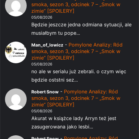
smoka, sezon 3, odcinek 7 – „Smok w
zimie” [SPOILERY]
05/08/2026
Będzie jeszcze jedna odmiana sytuacji, ale
musiałbym tu pope...
-
Pomylone Analizy: Ród
Man_of_lowicz
smoka, sezon 3, odcinek 7 – „Smok w
zimie” [SPOILERY]
05/08/2026
no ale w serialu już zebrali. o czym więc
będzie oststni sez...
-
Pomylone Analizy: Ród
Robert Snow
smoka, sezon 3, odcinek 7 – „Smok w
zimie” [SPOILERY]
05/08/2026
Akurat w książce lady Arryn też jest
zasugerowana jako lesbi...
-
Pomylone Analizy: Ród
Robert Snow