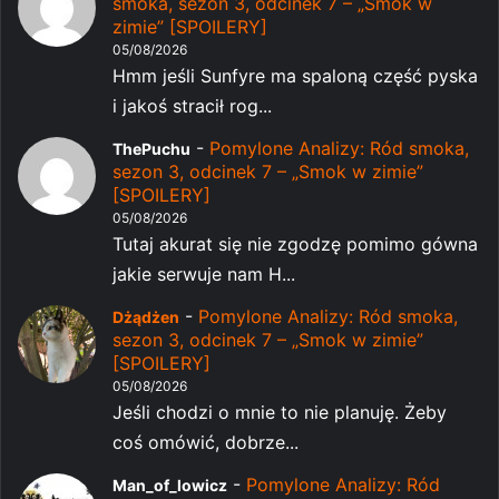
smoka, sezon 3, odcinek 7 – „Smok w
zimie” [SPOILERY]
05/08/2026
Hmm jeśli Sunfyre ma spaloną część pyska
i jakoś stracił rog...
-
Pomylone Analizy: Ród smoka,
ThePuchu
sezon 3, odcinek 7 – „Smok w zimie”
[SPOILERY]
05/08/2026
Tutaj akurat się nie zgodzę pomimo gówna
jakie serwuje nam H...
-
Pomylone Analizy: Ród smoka,
Dżądżen
sezon 3, odcinek 7 – „Smok w zimie”
[SPOILERY]
05/08/2026
Jeśli chodzi o mnie to nie planuję. Żeby
coś omówić, dobrze...
-
Pomylone Analizy: Ród
Man_of_lowicz