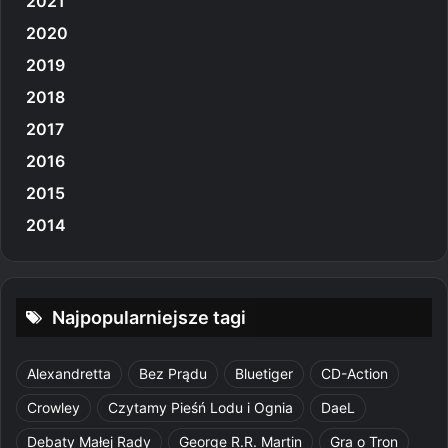
2021
2020
2019
2018
2017
2016
2015
2014
Najpopularniejsze tagi
Alexandretta
Bez Prądu
Bluetiger
CD-Action
Crowley
Czytamy Pieśń Lodu i Ognia
DaeL
Debaty Małej Rady
George R.R. Martin
Gra o Tron