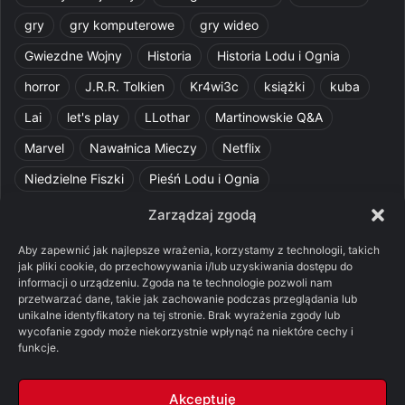
gry
gry komputerowe
gry wideo
Gwiezdne Wojny
Historia
Historia Lodu i Ognia
horror
J.R.R. Tolkien
Kr4wi3c
książki
kuba
Lai
let's play
LLothar
Martinowskie Q&A
Marvel
Nawałnica Mieczy
Netflix
Niedzielne Fiszki
Pieśń Lodu i Ognia
Pomylone Analizy
Pquelim
Pytania do maesterów
Zarządzaj zgodą
Pytania i odpowiedzi
Q&A
Razorblade
recenzja
Aby zapewnić jak najlepsze wrażenia, korzystamy z technologii, takich
jak pliki cookie, do przechowywania i/lub uzyskiwania dostępu do
recenzja książki
Ród Smoka
Silmarillion
SithFrog
informacji o urządzeniu. Zgoda na te technologie pozwoli nam
przetwarzać dane, takie jak zachowanie podczas przeglądania lub
Starcie Królów
Star Wars
Szalone Teorie
unikalne identyfikatory na tej stronie. Brak wyrażenia zgody lub
Tolkienowskie Q&A
Voo
Wieści z Cytadeli
wycofanie zgody może niekorzystnie wpłynąć na niektóre cechy i
funkcje.
Władca Pierścieni
X-Com 2
XCOM 2
Akceptuję