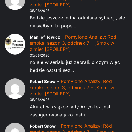
zimie” [SPOILERY]
05/08/2026
Będzie jeszcze jedna odmiana sytuacji, ale
musiałbym tu pope...
-
Pomylone Analizy: Ród
Man_of_lowicz
smoka, sezon 3, odcinek 7 – „Smok w
zimie” [SPOILERY]
05/08/2026
no ale w serialu już zebrali. o czym więc
będzie oststni sez...
-
Pomylone Analizy: Ród
Robert Snow
smoka, sezon 3, odcinek 7 – „Smok w
zimie” [SPOILERY]
05/08/2026
Akurat w książce lady Arryn też jest
zasugerowana jako lesbi...
-
Pomylone Analizy: Ród
Robert Snow
smoka, sezon 3, odcinek 7 – „Smok w