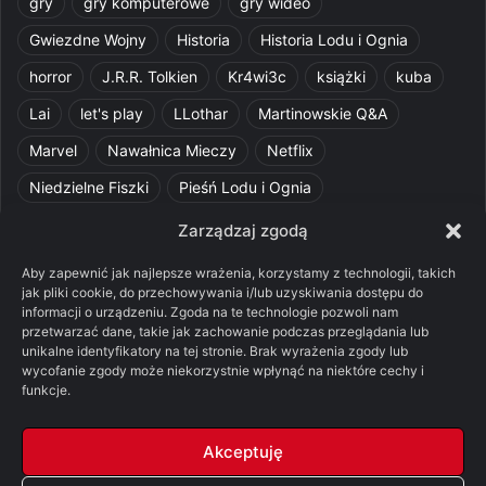
gry
gry komputerowe
gry wideo
Gwiezdne Wojny
Historia
Historia Lodu i Ognia
horror
J.R.R. Tolkien
Kr4wi3c
książki
kuba
Lai
let's play
LLothar
Martinowskie Q&A
Marvel
Nawałnica Mieczy
Netflix
Niedzielne Fiszki
Pieśń Lodu i Ognia
Pomylone Analizy
Pquelim
Pytania do maesterów
Zarządzaj zgodą
Pytania i odpowiedzi
Q&A
Razorblade
recenzja
Aby zapewnić jak najlepsze wrażenia, korzystamy z technologii, takich
jak pliki cookie, do przechowywania i/lub uzyskiwania dostępu do
recenzja książki
Ród Smoka
Silmarillion
SithFrog
informacji o urządzeniu. Zgoda na te technologie pozwoli nam
przetwarzać dane, takie jak zachowanie podczas przeglądania lub
Starcie Królów
Star Wars
Szalone Teorie
unikalne identyfikatory na tej stronie. Brak wyrażenia zgody lub
wycofanie zgody może niekorzystnie wpłynąć na niektóre cechy i
Tolkienowskie Q&A
Voo
Wieści z Cytadeli
funkcje.
Władca Pierścieni
X-Com 2
XCOM 2
Akceptuję