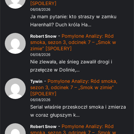
[SPOILERY]
06/08/2026
Ja mam pytanie: kto straszy w zamku
Harenhall? Duch króla Ha...
-
Pomylone Analizy: Ród
Robert Snow
smoka, sezon 3, odcinek 7 – „Smok w
zimie” [SPOILERY]
06/08/2026
Nie zlewała, ale śnieg zawalił drogi i
przełęcze w Dolinie,...
-
Pomylone Analizy: Ród smoka,
Tywin
sezon 3, odcinek 7 – „Smok w zimie”
[SPOILERY]
06/08/2026
Serial właśnie przeskoczł smoka i zmierza
w coraz głupszym k...
-
Pomylone Analizy: Ród
Robert Snow
smoka, sezon 3, odcinek 7 – „Smok w