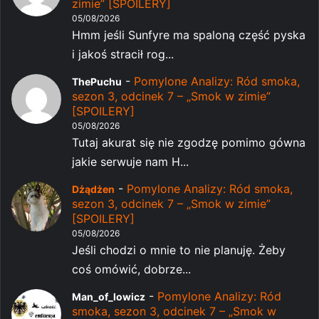
zimie” [SPOILERY]
05/08/2026
Hmm jeśli Sunfyre ma spaloną część pyska
i jakoś stracił rog...
-
Pomylone Analizy: Ród smoka,
ThePuchu
sezon 3, odcinek 7 – „Smok w zimie”
[SPOILERY]
05/08/2026
Tutaj akurat się nie zgodzę pomimo gówna
jakie serwuje nam H...
-
Pomylone Analizy: Ród smoka,
Dżądżen
sezon 3, odcinek 7 – „Smok w zimie”
[SPOILERY]
05/08/2026
Jeśli chodzi o mnie to nie planuję. Żeby
coś omówić, dobrze...
-
Pomylone Analizy: Ród
Man_of_lowicz
smoka, sezon 3, odcinek 7 – „Smok w