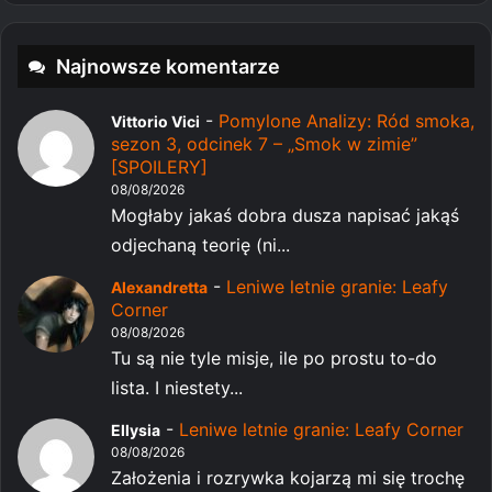
Najnowsze komentarze
-
Pomylone Analizy: Ród smoka,
Vittorio Vici
sezon 3, odcinek 7 – „Smok w zimie”
[SPOILERY]
08/08/2026
Mogłaby jakaś dobra dusza napisać jakąś
odjechaną teorię (ni...
-
Leniwe letnie granie: Leafy
Alexandretta
Corner
08/08/2026
Tu są nie tyle misje, ile po prostu to-do
lista. I niestety...
-
Leniwe letnie granie: Leafy Corner
Ellysia
08/08/2026
Założenia i rozrywka kojarzą mi się trochę