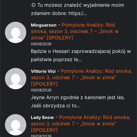
:D Tu możesz znaleźć wyjaśnienie moim
zdaniem dobre: https:/...
-
Pomylone Analizy: Ród
Minguerson
smoka, sezon 3, odcinek 7 – „Smok w
zimie” [SPOILERY]
06/08/2026
Będzie o Hessari zaprowadzajacej pokój w
państwie poprzez le...
-
Pomylone Analizy: Ród smoka,
Vittorio Vici
sezon 3, odcinek 7 – „Smok w zimie”
[SPOILERY]
06/08/2026
Jeyne Arryn zgodnie z kanonem jest les.
Jeśli obrzydza ci to...
-
Pomylone Analizy: Ród smoka,
Lady Snow
sezon 3, odcinek 7 – „Smok w zimie”
[SPOILERY]
06/08/2026