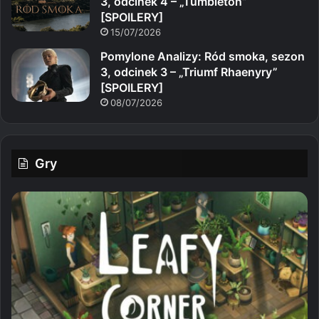
3, odcinek 4 – „Tumbleton”
[SPOILERY]
15/07/2026
Pomylone Analizy: Ród smoka, sezon
3, odcinek 3 – „Triumf Rhaenyry”
[SPOILERY]
08/07/2026
Gry