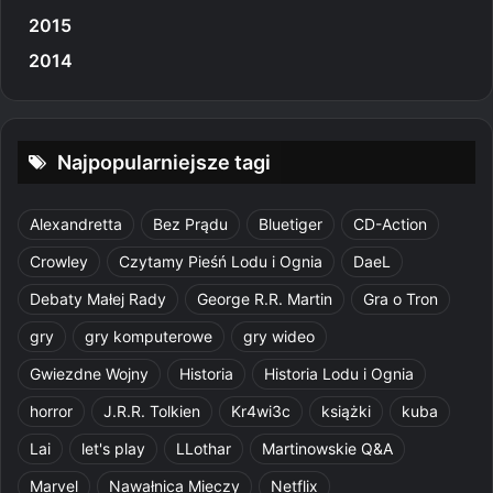
2015
2014
Najpopularniejsze tagi
Alexandretta
Bez Prądu
Bluetiger
CD-Action
Crowley
Czytamy Pieśń Lodu i Ognia
DaeL
Debaty Małej Rady
George R.R. Martin
Gra o Tron
gry
gry komputerowe
gry wideo
Gwiezdne Wojny
Historia
Historia Lodu i Ognia
horror
J.R.R. Tolkien
Kr4wi3c
książki
kuba
Lai
let's play
LLothar
Martinowskie Q&A
Marvel
Nawałnica Mieczy
Netflix