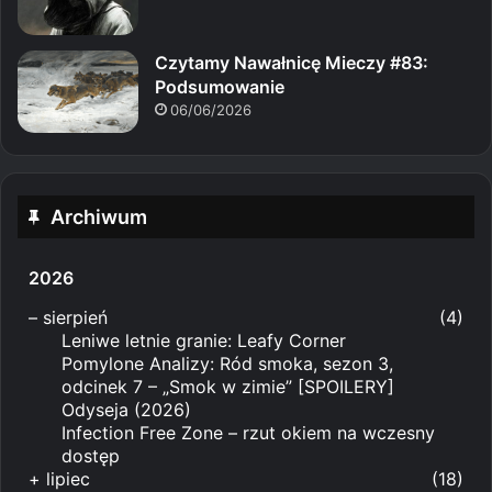
Czytamy Nawałnicę Mieczy #83:
Podsumowanie
06/06/2026
Archiwum
2026
–
sierpień
(4)
Leniwe letnie granie: Leafy Corner
Pomylone Analizy: Ród smoka, sezon 3,
odcinek 7 – „Smok w zimie” [SPOILERY]
Odyseja (2026)
Infection Free Zone – rzut okiem na wczesny
dostęp
+
lipiec
(18)