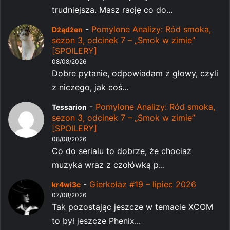
trudniejsza. Masz rację co do...
-
Pomylone Analizy: Ród smoka,
Dżądżen
sezon 3, odcinek 7 – „Smok w zimie”
[SPOILERY]
08/08/2026
Dobre pytanie, odpowiadam z głowy, czyli
z niczego, jak coś...
-
Pomylone Analizy: Ród smoka,
Tessarion
sezon 3, odcinek 7 – „Smok w zimie”
[SPOILERY]
08/08/2026
Co do serialu to dobrze, że chociaż
muzyka wraz z czołówką p...
-
Gierkołaz #19 – lipiec 2026
kr4wi3c
07/08/2026
Tak pozostając jeszcze w temacie XCOM
to był jeszcze Phenix...