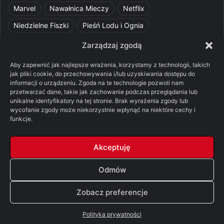
Marvel
Nawałnica Mieczy
Netflix
Niedzielne Fiszki
Pieśń Lodu i Ognia
Pomylone Analizy
Pquelim
Pytania do maesterów
Zarządzaj zgodą
Pytania i odpowiedzi
Q&A
Razorblade
recenzja
Aby zapewnić jak najlepsze wrażenia, korzystamy z technologii, takich
jak pliki cookie, do przechowywania i/lub uzyskiwania dostępu do
recenzja książki
Ród Smoka
Silmarillion
SithFrog
informacji o urządzeniu. Zgoda na te technologie pozwoli nam
przetwarzać dane, takie jak zachowanie podczas przeglądania lub
Starcie Królów
Star Wars
Szalone Teorie
unikalne identyfikatory na tej stronie. Brak wyrażenia zgody lub
wycofanie zgody może niekorzystnie wpłynąć na niektóre cechy i
Tolkienowskie Q&A
Voo
Wieści z Cytadeli
funkcje.
Władca Pierścieni
X-Com 2
XCOM 2
Akceptuję
Odmów
© Copyright 2026, All Rights Reserved |
FSGK.PL
Zobacz preferencje
Facebook
X
YouTube
Discord
Polityka prywatności