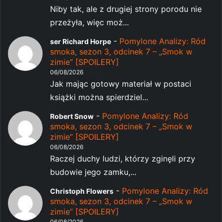
Niby tak, ale z drugiej strony porodu nie
przeżyła, więc moż...
-
Pomylone Analizy: Ród
ser Richard Horpe
smoka, sezon 3, odcinek 7 – „Smok w
zimie” [SPOILERY]
06/08/2026
Jak mając gotowy materiał w postaci
książki można spierdziel...
-
Pomylone Analizy: Ród
Robert Snow
smoka, sezon 3, odcinek 7 – „Smok w
zimie” [SPOILERY]
06/08/2026
Raczej duchy ludzi, którzy zginęli przy
budowie jego zamku,...
-
Pomylone Analizy: Ród
Christoph Flowers
smoka, sezon 3, odcinek 7 – „Smok w
zimie” [SPOILERY]
06/08/2026