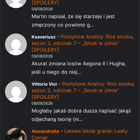
[SPOILERY]
09/08/2026
Martin napisał, że się starzeje i jest
zmęczony co powinno g...
-
Pomylone Analizy: Ród smoka,
Ksaveriusz
sezon 3, odcinek 7 – „Smok w zimie”
[SPOILERY]
09/08/2026
Akurat zmiana losów Aegona II i Hugha,
jeśli u niego do niej...
-
Pomylone Analizy: Ród smoka,
Vittorio Vici
sezon 3, odcinek 7 – „Smok w zimie”
[SPOILERY]
08/08/2026
Mogłaby jakaś dobra dusza napisać jakąś
odjechaną teorię (ni...
-
Leniwe letnie granie: Leafy
Alexandretta
Corner