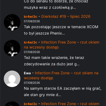
Co do serialu to dobrze, że chociaż
muzyka wraz z czołówką p...
-
Gierkołaz #19 – lipiec 2026
kr4wi3c
07/08/2026
Tak pozostając jeszcze w temacie XCOM
to był jeszcze Phenix...
-
Infection Free Zone – rzut okiem
kr4wi3c
na wczesny dostęp
07/08/2026
Też mam takie wrażenie, że teraz
zdecydowanie za dużo jest g...
-
Infection Free Zone – rzut okiem na
Ewa
wczesny dostęp
07/08/2026
Na samym starcie EA zaczęłam w nią grać,
ale stan gry mnie d...
-
Infection Free Zone – rzut okiem
kr4wi3c