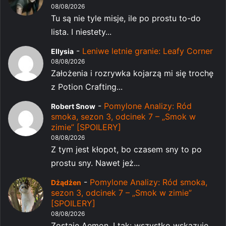
08/08/2026
Tu są nie tyle misje, ile po prostu to-do
lista. I niestety...
-
Leniwe letnie granie: Leafy Corner
Ellysia
08/08/2026
Założenia i rozrywka kojarzą mi się trochę
z Potion Crafting...
-
Pomylone Analizy: Ród
Robert Snow
smoka, sezon 3, odcinek 7 – „Smok w
zimie” [SPOILERY]
08/08/2026
Z tym jest kłopot, bo czasem sny to po
prostu sny. Nawet jeż...
-
Pomylone Analizy: Ród smoka,
Dżądżen
sezon 3, odcinek 7 – „Smok w zimie”
[SPOILERY]
08/08/2026
Zostaje Aemon. I tak: wszystko wskazuje