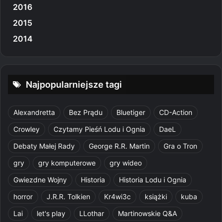
2016
2015
2014
Najpopularniejsze tagi
Alexandretta
Bez Prądu
Bluetiger
CD-Action
Crowley
Czytamy Pieśń Lodu i Ognia
DaeL
Debaty Małej Rady
George R.R. Martin
Gra o Tron
gry
gry komputerowe
gry wideo
Gwiezdne Wojny
Historia
Historia Lodu i Ognia
horror
J.R.R. Tolkien
Kr4wi3c
książki
kuba
Lai
let's play
LLothar
Martinowskie Q&A