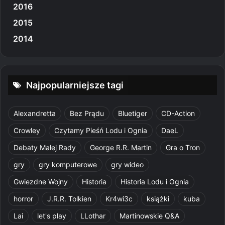
2016
2015
2014
Najpopularniejsze tagi
Alexandretta
Bez Prądu
Bluetiger
CD-Action
Crowley
Czytamy Pieśń Lodu i Ognia
DaeL
Debaty Małej Rady
George R.R. Martin
Gra o Tron
gry
gry komputerowe
gry wideo
Gwiezdne Wojny
Historia
Historia Lodu i Ognia
horror
J.R.R. Tolkien
Kr4wi3c
książki
kuba
Lai
let's play
LLothar
Martinowskie Q&A