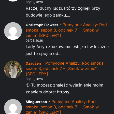
06/08/2026
Raczej duchy ludzi, którzy zginęli przy
budowie jego zamku,...
-
Pomylone Analizy: Ród
Christoph Flowers
smoka, sezon 3, odcinek 7 – „Smok w
zimie” [SPOILERY]
06/08/2026
Lady Arryn zbazowana lesbijka i w książce
jest to spójne od...
-
Pomylone Analizy: Ród smoka,
Dżądżen
sezon 3, odcinek 7 – „Smok w zimie”
[SPOILERY]
06/08/2026
:D Tu możesz znaleźć wyjaśnienie moim
zdaniem dobre: https:/...
-
Pomylone Analizy: Ród
Minguerson
smoka, sezon 3, odcinek 7 – „Smok w
zimie” [SPOILERY]