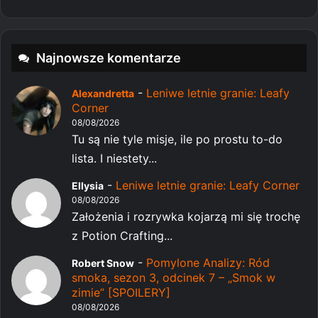
Najnowsze komentarze
-
Leniwe letnie granie: Leafy
Alexandretta
Corner
08/08/2026
Tu są nie tyle misje, ile po prostu to-do
lista. I niestety...
-
Leniwe letnie granie: Leafy Corner
Ellysia
08/08/2026
Założenia i rozrywka kojarzą mi się trochę
z Potion Crafting...
-
Pomylone Analizy: Ród
Robert Snow
smoka, sezon 3, odcinek 7 – „Smok w
zimie” [SPOILERY]
08/08/2026