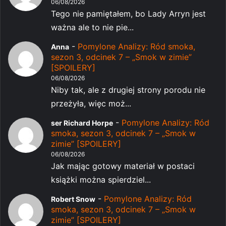
06/08/2026
Tego nie pamiętałem, bo Lady Arryn jest
ważna ale to nie pie...
-
Pomylone Analizy: Ród smoka,
Anna
sezon 3, odcinek 7 – „Smok w zimie”
[SPOILERY]
06/08/2026
Niby tak, ale z drugiej strony porodu nie
przeżyła, więc moż...
-
Pomylone Analizy: Ród
ser Richard Horpe
smoka, sezon 3, odcinek 7 – „Smok w
zimie” [SPOILERY]
06/08/2026
Jak mając gotowy materiał w postaci
książki można spierdziel...
-
Pomylone Analizy: Ród
Robert Snow
smoka, sezon 3, odcinek 7 – „Smok w
zimie” [SPOILERY]