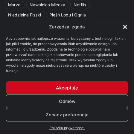
Marvel
Nawałnica Mieczy
Netflix
Niedzielne Fiszki
Pieśń Lodu i Ognia
Pomylone Analizy
Pquelim
Pytania do maesterów
Zarządzaj zgodą
Pytania i odpowiedzi
Q&A
Razorblade
recenzja
Aby zapewnić jak najlepsze wrażenia, korzystamy z technologii, takich
jak pliki cookie, do przechowywania i/lub uzyskiwania dostępu do
recenzja książki
Ród Smoka
Silmarillion
SithFrog
informacji o urządzeniu. Zgoda na te technologie pozwoli nam
przetwarzać dane, takie jak zachowanie podczas przeglądania lub
Starcie Królów
Star Wars
Szalone Teorie
unikalne identyfikatory na tej stronie. Brak wyrażenia zgody lub
Tolkienowskie Q&A
Voo
Wieści z Cytadeli
wycofanie zgody może niekorzystnie wpłynąć na niektóre cechy i
funkcje.
Władca Pierścieni
X-Com 2
XCOM 2
Akceptuję
Odmów
© Copyright 2026, All Rights Reserved |
FSGK.PL
Zobacz preferencje
Facebook
X
YouTube
Discord
Polityka prywatności