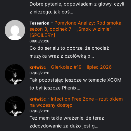
Dobre pytanie, odpowiadam z głowy, czyli
z niczego, jak coś...
-
Pomylone Analizy: Ród smoka,
Tessarion
sezon 3, odcinek 7 – „Smok w zimie”
[SPOILERY]
08/08/2026
Co do serialu to dobrze, że chociaż
muzyka wraz z czołówką p...
-
Gierkołaz #19 – lipiec 2026
kr4wi3c
07/08/2026
Tak pozostając jeszcze w temacie XCOM
to był jeszcze Phenix...
-
Infection Free Zone – rzut okiem
kr4wi3c
na wczesny dostęp
07/08/2026
Też mam takie wrażenie, że teraz
zdecydowanie za dużo jest g...