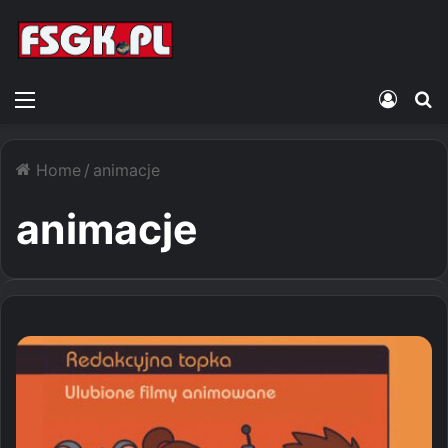
Menu
Zalogu
S
Home
/
animacje
animacje