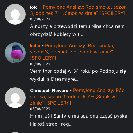
-
Pomylone Analizy: Ród smoka, sezon
lolo
3, odcinek 7 – „Smok w zimie” [SPOILERY]
05/08/2026
Autorzy a przewodzi temu Nina chcą nam
obrzydzić kobiety w t...
-
Pomylone Analizy: Ród smoka,
kuba
sezon 3, odcinek 7 – „Smok w zimie”
[SPOILERY]
05/08/2026
Vermithor bodaj w 34 roku po Podboju się
wykluł, a Dreamfyre...
-
Pomylone Analizy: Ród
Christoph Flowers
smoka, sezon 3, odcinek 7 – „Smok w
zimie” [SPOILERY]
05/08/2026
Hmm jeśli Sunfyre ma spaloną część pyska
i jakoś stracił rog...