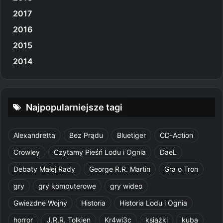
2017
2016
2015
2014
Najpopularniejsze tagi
Alexandretta
Bez Prądu
Bluetiger
CD-Action
Crowley
Czytamy Pieśń Lodu i Ognia
DaeL
Debaty Małej Rady
George R.R. Martin
Gra o Tron
gry
gry komputerowe
gry wideo
Gwiezdne Wojny
Historia
Historia Lodu i Ognia
horror
J.R.R. Tolkien
Kr4wi3c
książki
kuba