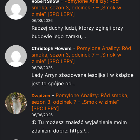
-
Pomylone Analizy: Ród
Robert Snow
smoka, sezon 3, odcinek 7 – „Smok w
zimie” [SPOILERY]
06/08/2026
Raczej duchy ludzi, którzy zginęli przy
budowie jego zamku,...
-
Pomylone Analizy: Ród
Christoph Flowers
smoka, sezon 3, odcinek 7 – „Smok w
zimie” [SPOILERY]
06/08/2026
Lady Arryn zbazowana lesbijka i w książce
jest to spójne od...
-
Pomylone Analizy: Ród smoka,
Dżądżen
sezon 3, odcinek 7 – „Smok w zimie”
[SPOILERY]
06/08/2026
:D Tu możesz znaleźć wyjaśnienie moim
zdaniem dobre: https:/...