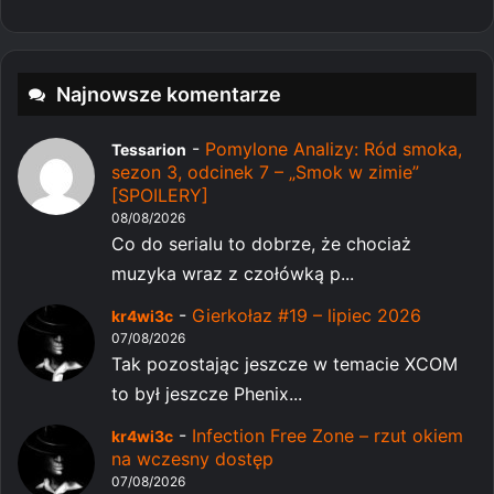
Najnowsze komentarze
-
Pomylone Analizy: Ród smoka,
Tessarion
sezon 3, odcinek 7 – „Smok w zimie”
[SPOILERY]
08/08/2026
Co do serialu to dobrze, że chociaż
muzyka wraz z czołówką p...
-
Gierkołaz #19 – lipiec 2026
kr4wi3c
07/08/2026
Tak pozostając jeszcze w temacie XCOM
to był jeszcze Phenix...
-
Infection Free Zone – rzut okiem
kr4wi3c
na wczesny dostęp
07/08/2026