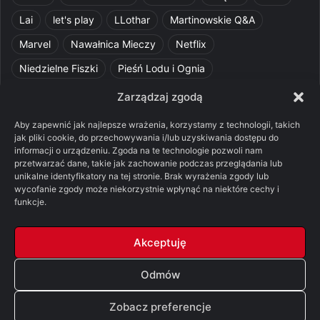
Lai
let's play
LLothar
Martinowskie Q&A
Marvel
Nawałnica Mieczy
Netflix
Niedzielne Fiszki
Pieśń Lodu i Ognia
Pomylone Analizy
Pquelim
Pytania do maesterów
Zarządzaj zgodą
Pytania i odpowiedzi
Q&A
Razorblade
recenzja
Aby zapewnić jak najlepsze wrażenia, korzystamy z technologii, takich
jak pliki cookie, do przechowywania i/lub uzyskiwania dostępu do
recenzja książki
Ród Smoka
Silmarillion
SithFrog
informacji o urządzeniu. Zgoda na te technologie pozwoli nam
przetwarzać dane, takie jak zachowanie podczas przeglądania lub
Starcie Królów
Star Wars
Szalone Teorie
unikalne identyfikatory na tej stronie. Brak wyrażenia zgody lub
Tolkienowskie Q&A
Voo
Wieści z Cytadeli
wycofanie zgody może niekorzystnie wpłynąć na niektóre cechy i
funkcje.
Władca Pierścieni
X-Com 2
XCOM 2
Akceptuję
Odmów
© Copyright 2026, All Rights Reserved |
FSGK.PL
Zobacz preferencje