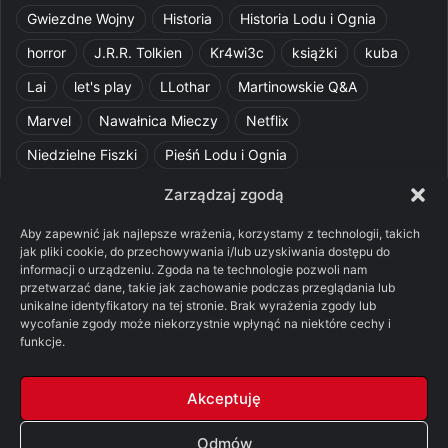
Gwiezdne Wojny
Historia
Historia Lodu i Ognia
horror
J.R.R. Tolkien
Kr4wi3c
książki
kuba
Lai
let's play
LLothar
Martinowskie Q&A
Marvel
Nawałnica Mieczy
Netflix
Niedzielne Fiszki
Pieśń Lodu i Ognia
Pomylone Analizy
Pquelim
Pytania do maesterów
Zarządzaj zgodą
Pytania i odpowiedzi
Q&A
Razorblade
recenzja
Aby zapewnić jak najlepsze wrażenia, korzystamy z technologii, takich
jak pliki cookie, do przechowywania i/lub uzyskiwania dostępu do
recenzja książki
Ród Smoka
Silmarillion
SithFrog
informacji o urządzeniu. Zgoda na te technologie pozwoli nam
przetwarzać dane, takie jak zachowanie podczas przeglądania lub
Starcie Królów
Star Wars
Szalone Teorie
unikalne identyfikatory na tej stronie. Brak wyrażenia zgody lub
Tolkienowskie Q&A
Voo
Wieści z Cytadeli
wycofanie zgody może niekorzystnie wpłynąć na niektóre cechy i
funkcje.
Władca Pierścieni
X-Com 2
XCOM 2
Akceptuję
Odmów