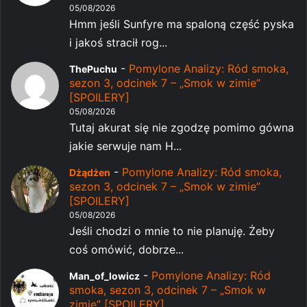
05/08/2026
Hmm jeśli Sunfyre ma spaloną część pyska
i jakoś stracił rog...
-
Pomylone Analizy: Ród smoka,
ThePuchu
sezon 3, odcinek 7 – „Smok w zimie”
[SPOILERY]
05/08/2026
Tutaj akurat się nie zgodzę pomimo gówna
jakie serwuje nam H...
-
Pomylone Analizy: Ród smoka,
Dżądżen
sezon 3, odcinek 7 – „Smok w zimie”
[SPOILERY]
05/08/2026
Jeśli chodzi o mnie to nie planuję. Żeby
coś omówić, dobrze...
-
Pomylone Analizy: Ród
Man_of_lowicz
smoka, sezon 3, odcinek 7 – „Smok w
zimie” [SPOILERY]