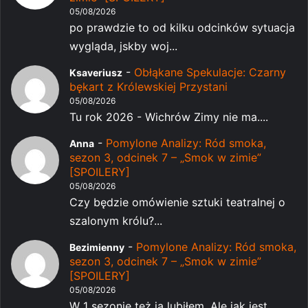
05/08/2026
po prawdzie to od kilku odcinków sytuacja
wygląda, jskby woj...
-
Obłąkane Spekulacje: Czarny
Ksaveriusz
bękart z Królewskiej Przystani
05/08/2026
Tu rok 2026 - Wichrów Zimy nie ma....
-
Pomylone Analizy: Ród smoka,
Anna
sezon 3, odcinek 7 – „Smok w zimie”
[SPOILERY]
05/08/2026
Czy będzie omówienie sztuki teatralnej o
szalonym królu?...
-
Pomylone Analizy: Ród smoka,
Bezimienny
sezon 3, odcinek 7 – „Smok w zimie”
[SPOILERY]
05/08/2026
W 1 sezonie też ją lubiłem. Ale jak jest