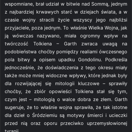
wspomniane, brał udział w bitwie nad Sommą, jednym
z najbardziej krwawych starć w dziejach świata, a w
czasie wojny stracili życie wszyscy jego najbliżsi
przyjaciele, poza jednym. To właśnie Wielka Wojna, jak
ją wówczas nazywano, miała ogromny wpływ na
twórczość Tolkiena – Garth zwraca uwagą na
podobieństwa choćby pomiędzy realiami ówczesnego
pola bitwy a opisem upadku Gondolinu. Podkreśla
jednocześnie, że doświadczenia z tego okresu miały
także może mniej widoczne wpływy, które jednak były
dla rozwijającej się mitologii kluczowe – sprawiły
choćby, że zbiór opowieści Tolkiena stał się tym,
czym jest – mitologią o walce dobra ze złem. Garth
sugeruje, że to właśnie wojna sprawiła, że tak istotne
dla dzieł o Śródziemiu są motywy śmierci i ucieczki
przed nią oraz oporu przeciwko uprzemysłowionej
tyranii.