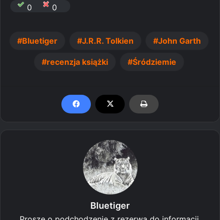
0
0
Bluetiger
J.R.R. Tolkien
John Garth
recenzja książki
Śródziemie
Bluetiger
Proszę o podchodzenie z rezerwą do informacji,