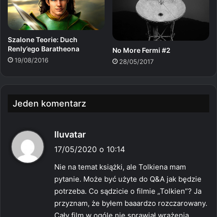
Szalone Teorie: Duch
Renly’ego Baratheona
No More Fermi #2
19/08/2016
28/05/2017
Jeden komentarz
p
Iluvatar
i
17/05/2020 o 10:14
s
Nie na temat książki, ale Tolkiena mam
z
pytanie. Może być użyte do Q&A jak będzie
e
potrzeba. Co sądzicie o filmie „Tolkien”? Ja
:
przyznam, że byłem baaardzo rozczarowany.
Cały film w ogóle nie sprawiał wrażenia