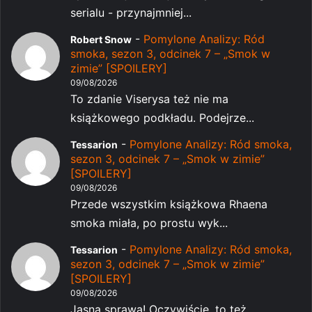
serialu - przynajmniej...
-
Pomylone Analizy: Ród
Robert Snow
smoka, sezon 3, odcinek 7 – „Smok w
zimie” [SPOILERY]
09/08/2026
To zdanie Viserysa też nie ma
książkowego podkładu. Podejrze...
-
Pomylone Analizy: Ród smoka,
Tessarion
sezon 3, odcinek 7 – „Smok w zimie”
[SPOILERY]
09/08/2026
Przede wszystkim książkowa Rhaena
smoka miała, po prostu wyk...
-
Pomylone Analizy: Ród smoka,
Tessarion
sezon 3, odcinek 7 – „Smok w zimie”
[SPOILERY]
09/08/2026
Jasna sprawa! Oczywiście, to też