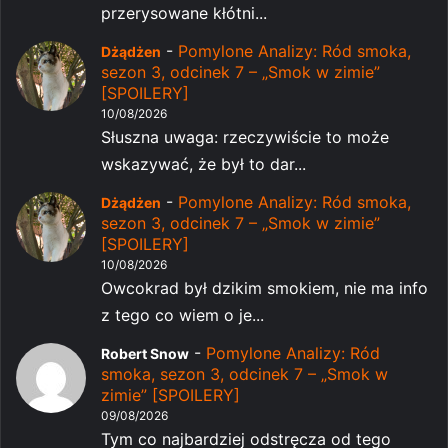
przerysowane kłótni...
-
Pomylone Analizy: Ród smoka,
Dżądżen
sezon 3, odcinek 7 – „Smok w zimie”
[SPOILERY]
10/08/2026
Słuszna uwaga: rzeczywiście to może
wskazywać, że był to dar...
-
Pomylone Analizy: Ród smoka,
Dżądżen
sezon 3, odcinek 7 – „Smok w zimie”
[SPOILERY]
10/08/2026
Owcokrad był dzikim smokiem, nie ma info
z tego co wiem o je...
-
Pomylone Analizy: Ród
Robert Snow
smoka, sezon 3, odcinek 7 – „Smok w
zimie” [SPOILERY]
09/08/2026
Tym co najbardziej odstręcza od tego