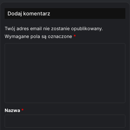
Dodaj komentarz
Twój adres email nie zostanie opublikowany.
Wymagane pola są oznaczone
*
K
o
m
e
n
t
a
r
Nazwa
*
z
*