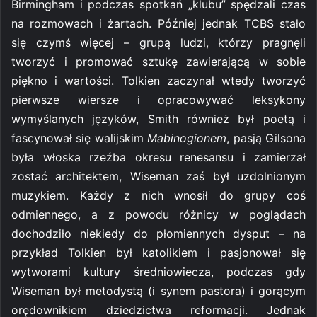
Birmingham i podczas spotkań „klubu” spędzali czas
na rozmowach i żartach. Później jednak TCBS stało
się czymś więcej – grupą ludzi, którzy pragnęli
tworzyć i promować sztukę zawierającą w sobie
piękno i wartości. Tolkien zaczynał wtedy tworzyć
pierwsze wiersze i opracowywać leksykony
wymyślanych języków, Smith również był poetą i
fascynował się walijskim
Mabinogionem
, pasją Gilsona
była włoska rzeźba okresu renesansu i zamierzał
zostać architektem, Wiseman zaś był uzdolnionym
muzykiem. Każdy z nich wnosił do grupy coś
odmiennego, a z powodu różnicy w poglądach
dochodziło niekiedy do płomiennych dysput – na
przykład Tolkien był katolikiem i pasjonował się
wytworami kultury średniowiecza, podczas gdy
Wiseman był metodystą (i synem pastora) i gorącym
orędownikiem dziedzictwa reformacji. Jednak