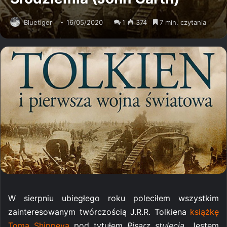
Bluetiger
16/05/2020
1
374
7 min. czytania
W sierpniu ubiegłego roku poleciłem wszystkim
zainteresowanym twórczością J.R.R. Tolkiena
książkę
Toma Shippeya
pod tytułem
Pisarz stulecia
. Jestem