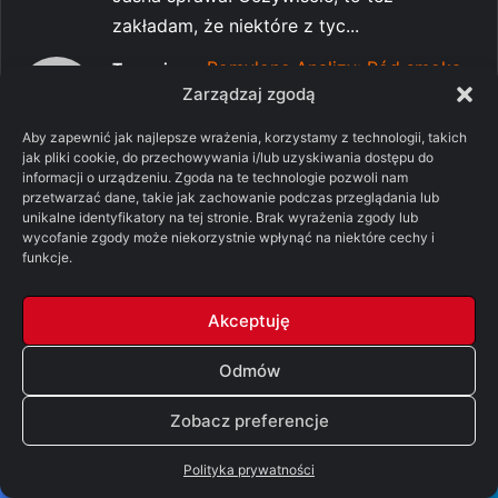
zakładam, że niektóre z tyc...
-
Pomylone Analizy: Ród smoka,
Tessarion
sezon 3, odcinek 7 – „Smok w zimie”
Zarządzaj zgodą
[SPOILERY]
Aby zapewnić jak najlepsze wrażenia, korzystamy z technologii, takich
09/08/2026
jak pliki cookie, do przechowywania i/lub uzyskiwania dostępu do
Dziękuję bardzo za odpowiedź, bo temat
informacji o urządzeniu. Zgoda na te technologie pozwoli nam
snów moim zdaniem jes...
przetwarzać dane, takie jak zachowanie podczas przeglądania lub
unikalne identyfikatory na tej stronie. Brak wyrażenia zgody lub
-
Pomylone Analizy: Ród smoka,
Ksaveriusz
wycofanie zgody może niekorzystnie wpłynąć na niektóre cechy i
sezon 3, odcinek 7 – „Smok w zimie”
funkcje.
[SPOILERY]
09/08/2026
Akceptuję
Niejaki Siddhartha Gautama z rodu Śakjów
uznał kiedyś, że za...
Odmów
-
Pomylone Analizy: Ród
Robert Snow
Zobacz preferencje
smoka, sezon 3, odcinek 7 – „Smok w
zimie” [SPOILERY]
Polityka prywatności
09/08/2026