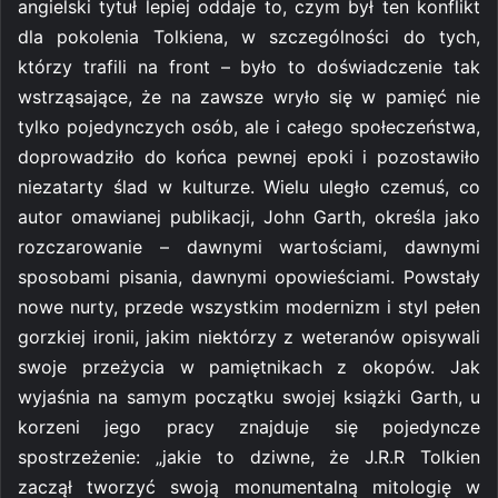
angielski tytuł lepiej oddaje to, czym był ten konflikt
dla pokolenia Tolkiena, w szczególności do tych,
którzy trafili na front – było to doświadczenie tak
wstrząsające, że na zawsze wryło się w pamięć nie
tylko pojedynczych osób, ale i całego społeczeństwa,
doprowadziło do końca pewnej epoki i pozostawiło
niezatarty ślad w kulturze. Wielu uległo czemuś, co
autor omawianej publikacji, John Garth, określa jako
rozczarowanie – dawnymi wartościami, dawnymi
sposobami pisania, dawnymi opowieściami. Powstały
nowe nurty, przede wszystkim modernizm i styl pełen
gorzkiej ironii, jakim niektórzy z weteranów opisywali
swoje przeżycia w pamiętnikach z okopów. Jak
wyjaśnia na samym początku swojej książki Garth, u
korzeni jego pracy znajduje się pojedyncze
spostrzeżenie: „jakie to dziwne, że J.R.R Tolkien
zaczął tworzyć swoją monumentalną mitologię w