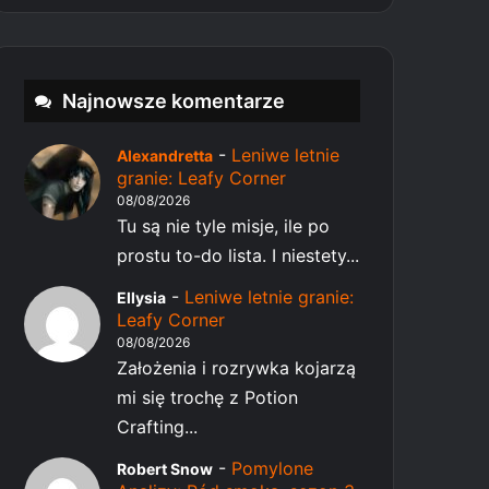
Najnowsze komentarze
-
Leniwe letnie
Alexandretta
granie: Leafy Corner
08/08/2026
Tu są nie tyle misje, ile po
prostu to-do lista. I niestety...
-
Leniwe letnie granie:
Ellysia
Leafy Corner
08/08/2026
Założenia i rozrywka kojarzą
mi się trochę z Potion
Crafting...
-
Pomylone
Robert Snow