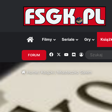
Główna
Filmy
Seriale
Gry
Książk
Facebook
X
YouTube
Discord
Zaloguj
FORUM
Home
/
Książki
/
Miasteczko Salem