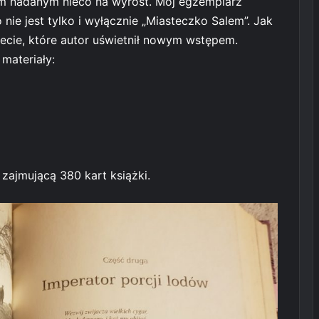
em nadanym nieco na wyrost. Mój egzemplarz
o nie jest tylko i wyłącznie „Miasteczko Salem”. Jak
ecie, które autor uświetnił nowym wstępem.
materiały:
zajmującą 380 kart książki.