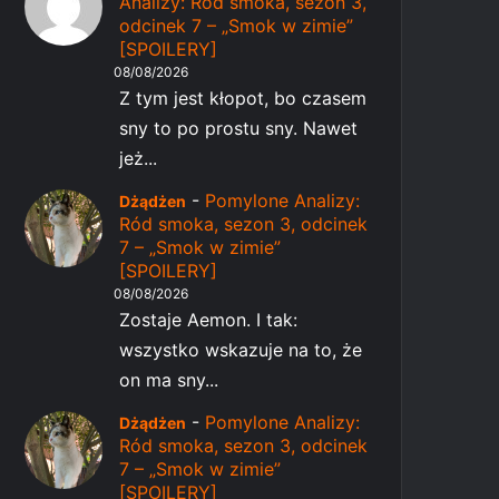
Analizy: Ród smoka, sezon 3,
odcinek 7 – „Smok w zimie”
[SPOILERY]
08/08/2026
Z tym jest kłopot, bo czasem
sny to po prostu sny. Nawet
jeż...
-
Pomylone Analizy:
Dżądżen
Ród smoka, sezon 3, odcinek
7 – „Smok w zimie”
[SPOILERY]
08/08/2026
Zostaje Aemon. I tak:
wszystko wskazuje na to, że
on ma sny...
-
Pomylone Analizy:
Dżądżen
Ród smoka, sezon 3, odcinek
7 – „Smok w zimie”
[SPOILERY]