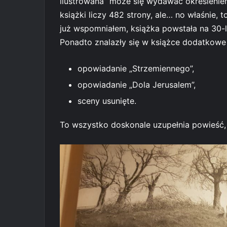
ilustrowana” może się wydawać określeni
książki liczy 482 strony, ale… no właśnie, t
już wspomniałem, książka powstała na 30-l
Ponadto znalazły się w książce dodatkowe 
opowiadanie „Strzemiennego”,
opowiadanie „Dola Jerusalem”,
sceny usunięte.
To wszystko doskonale uzupełnia powieść, 