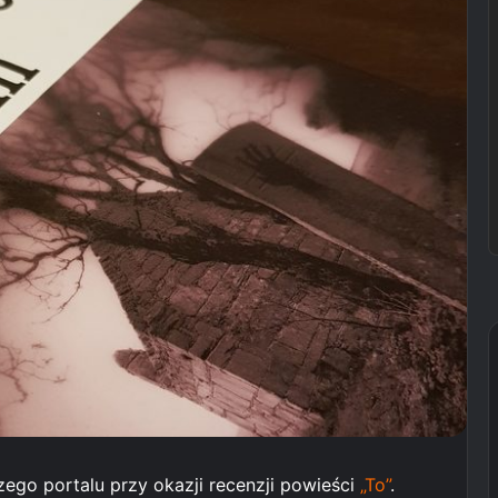
zego portalu przy okazji recenzji powieści
„To”
.