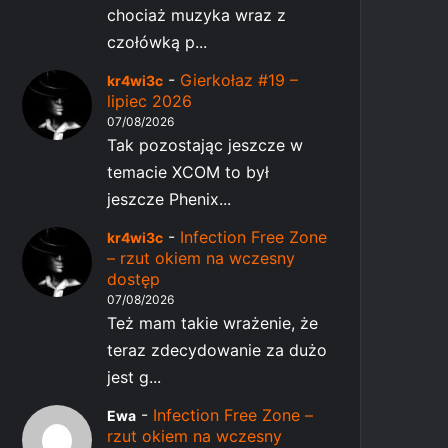
chociaż muzyka wraz z
czołówką p...
-
Gierkołaz #19 –
kr4wi3c
lipiec 2026
07/08/2026
Tak pozostając jeszcze w
temacie XCOM to był
jeszcze Phenix...
-
Infection Free Zone
kr4wi3c
– rzut okiem na wczesny
dostęp
07/08/2026
Też mam takie wrażenie, że
teraz zdecydowanie za dużo
jest g...
-
Infection Free Zone –
Ewa
rzut okiem na wczesny