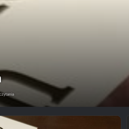
m
czytania