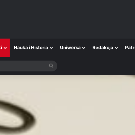
i
Nauka i Historia
Uniwersa
Redakcja
Patr
Szukaj