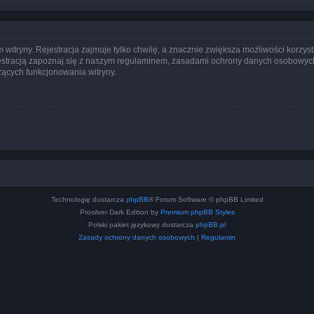
itryny. Rejestracja zajmuje tylko chwilę, a znacznie zwiększa możliwości korzyst
stracją zapoznaj się z naszym regulaminem, zasadami ochrony danych osobowych
ących funkcjonowania witryny.
Technologię dostarcza
phpBB
® Forum Software © phpBB Limited
Prosilver Dark Edition by
Premium phpBB Styles
Polski pakiet językowy dostarcza
phpBB.pl
Zasady ochrony danych osobowych
|
Regulamin