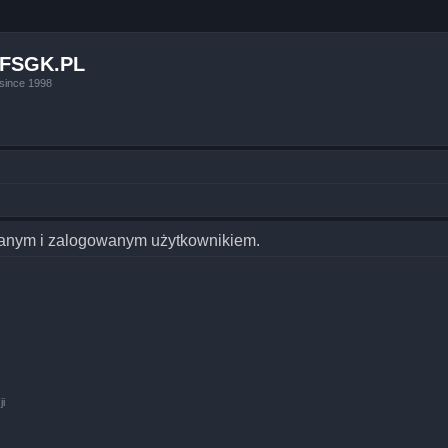
FSGK.PL
since 1998
owanym i zalogowanym użytkownikiem.
ji