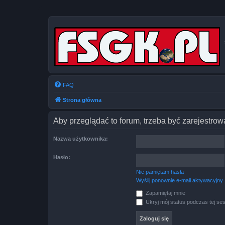
FAQ
Strona główna
Aby przeglądać to forum, trzeba być zarejestr
Nazwa użytkownika:
Hasło:
Nie pamiętam hasła
Wyślij ponownie e-mail aktywacyjny
Zapamiętaj mnie
Ukryj mój status podczas tej ses