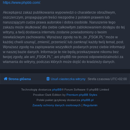
https://www.phpbb.com/
.
Akceptujesz zakaz publikowania wypowiedzi o charakterze obraźliwym,
oszczerczym, propagującym treści niezgodne z polskim prawem lub
naruszającym cudze prawa autorskie i dobra osobiste. Naruszenie tego
zakazu może skutkować dla ciebie całkowitym zablokowaniem dostępu do tej
witryny, a twój dostawca internetu zostanie powiadomiony o twoim
niewłaściwym zachowaniu. Wyrażasz zgodę na to, że „FSGK.PL” może w
każdej chwili usunąć, zmienić, przenieść lub zamknąć każdy twój temat, post.
Wyrażasz zgodę na zapisywanie wszystkich podanych przez ciebie informacji
w naszej bazie danych. Informacje te nie będą przekazywane nikomu bez
twojej zgody, ale ani „FSGK.PL”, ani phpBB nie ponosi odpowiedzialności za
włamania do witryny, podczas których może dojść do kradzieży danych.
Strona główna
Usuń ciasteczka witryny
Strefa czasowa
UTC+02:00
Technologię dostarcza
phpBB
® Forum Software © phpBB Limited
Prosilver Dark Edition by
Premium phpBB Styles
Polski pakiet językowy dostarcza
phpBB.pl
Zasady ochrony danych osobowych
|
Regulamin