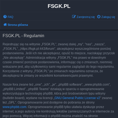
FSGK.PL
FAQ
Zarejestruj się
Zaloguj się
Strona główna
FSGK.PL - Regulamin
Rejestrując się na witrynie „FSGK.PL”, zwanej dalej „my”, ”nas”, „nasza”,
„FSGK.PL”, „https://fsgk.pl:443/forum”, akceptujesz wyszczególnione poniżej
postanowienia. Jeśli ich nie akceptujesz, opuść to miejsce, naciskając przycisk
„Nie akceptuję”. Administracja witryny „FSGK.PL” ma prawo w dowolnym
czasie zmienić poniższe postanowienia, informując cię o zmianach, niemniej
wskazane jest, aby użytkownicy sami regularnie zaglądali do tego regulaminu.
Korzystanie z witryny „FSGK.PL” po zmianach regulaminu oznacza, że
akceptujesz te zmiany ze wszelkimi konsekwencjami prawnymi.
Nasze fora zwane też „one”, „ich”, „je”, „phpBB software”, „www.phpbb.com”,
„phpBB Limited”, „phpBB Teams” działają w oparciu o oprogramowanie
wykorzystujące technologię phpBB, która jest środowiskiem typu witryny
(bulletin board), wydane na licencji „
GNU General Public License v2
” zwanej
też „GPL”. Oprogramowanie jest dostępne do pobrania ze strony
www.phpbb.com
. Oprogramowanie phpBB tylko ułatwia dyskusje przez
internet, a jego autorzy nie kontrolują tekstów zamieszczanych w internecie za
jego pomocą. Więcej informacji o phpBB można znaleźć na stronie