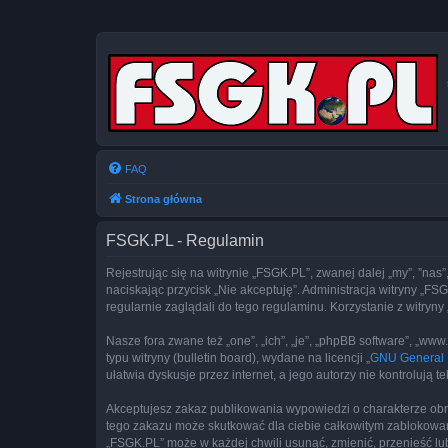
FAQ
Strona główna
FSGK.PL - Regulamin
Rejestrując się na witrynie „FSGK.PL”, zwanej dalej „my”, ”nas”
naciskając przycisk „Nie akceptuję”. Administracja witryny „
regularnie zaglądali do tego regulaminu. Korzystanie z witr
Nasze fora zwane też „one”, „ich”, „je”, „phpBB software”, „
typu witryny (bulletin board), wydane na licencji „
GNU General P
ułatwia dyskusje przez internet, a jego autorzy nie kontroluj
Akceptujesz zakaz publikowania wypowiedzi o charakterze obr
tego zakazu może skutkować dla ciebie całkowitym zablokowan
„FSGK.PL” może w każdej chwili usunąć, zmienić, przenieść lu