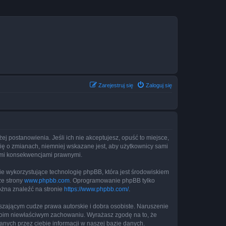
Zarejestruj się
Zaloguj się
żej postanowienia. Jeśli ich nie akceptujesz, opuść to miejsce,
cię o zmianach, niemniej wskazane jest, aby użytkownicy sami
kimi konsekwencjami prawnymi.
ie wykorzystujące technologię phpBB, która jest środowiskiem
ze strony
www.phpbb.com
. Oprogramowanie phpBB tylko
ożna znaleźć na stronie
https://www.phpbb.com/
.
zającym cudze prawa autorskie i dobra osobiste. Naruszenie
twoim niewłaściwym zachowaniu. Wyrażasz zgodę na to, że
nych przez ciebie informacji w naszej bazie danych.