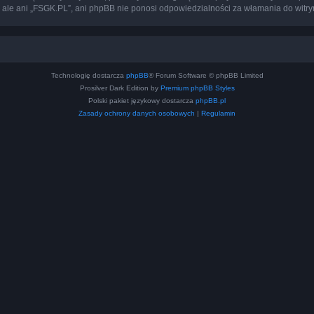
 ale ani „FSGK.PL”, ani phpBB nie ponosi odpowiedzialności za włamania do witry
Technologię dostarcza
phpBB
® Forum Software © phpBB Limited
Prosilver Dark Edition by
Premium phpBB Styles
Polski pakiet językowy dostarcza
phpBB.pl
Zasady ochrony danych osobowych
|
Regulamin