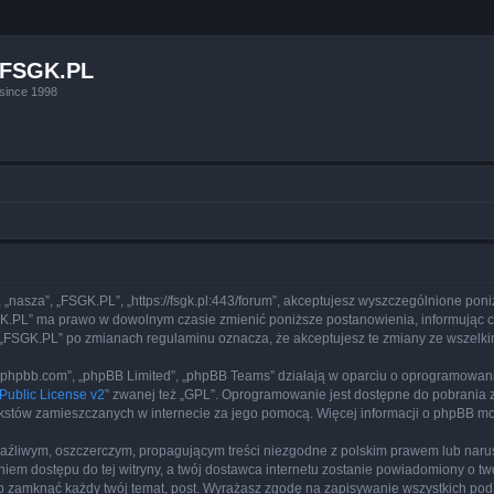
FSGK.PL
since 1998
, „nasza”, „FSGK.PL”, „https://fsgk.pl:443/forum”, akceptujesz wyszczególnione poni
FSGK.PL” ma prawo w dowolnym czasie zmienić poniższe postanowienia, informując 
yny „FSGK.PL” po zmianach regulaminu oznacza, że akceptujesz te zmiany ze wszel
www.phpbb.com”, „phpBB Limited”, „phpBB Teams” działają w oparciu o oprogramowan
ublic License v2
” zwanej też „GPL”. Oprogramowanie jest dostępne do pobrania 
ą tekstów zamieszczanych w internecie za jego pomocą. Więcej informacji o phpBB m
aźliwym, oszczerczym, propagującym treści niezgodne z polskim prawem lub narus
iem dostępu do tej witryny, a twój dostawca internetu zostanie powiadomiony o 
b zamknąć każdy twój temat, post. Wyrażasz zgodę na zapisywanie wszystkich poda