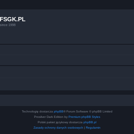
FSGK.PL
since 1998
Technologię dostarcza
phpBB
® Forum Software © phpBB Limited
Prosilver Dark Edition by
Premium phpBB Styles
Polski pakiet językowy dostarcza
phpBB.pl
Zasady ochrony danych osobowych
|
Regulamin