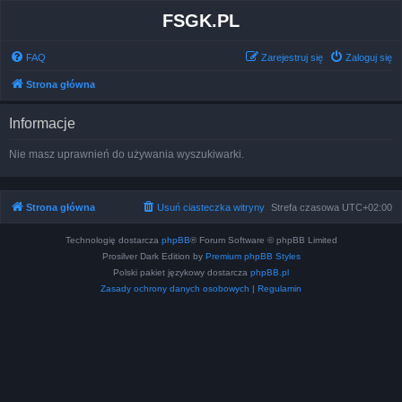
FSGK.PL
FAQ
Zarejestruj się
Zaloguj się
Strona główna
Informacje
Nie masz uprawnień do używania wyszukiwarki.
Strona główna
Usuń ciasteczka witryny
Strefa czasowa
UTC+02:00
Technologię dostarcza
phpBB
® Forum Software © phpBB Limited
Prosilver Dark Edition by
Premium phpBB Styles
Polski pakiet językowy dostarcza
phpBB.pl
Zasady ochrony danych osobowych
|
Regulamin