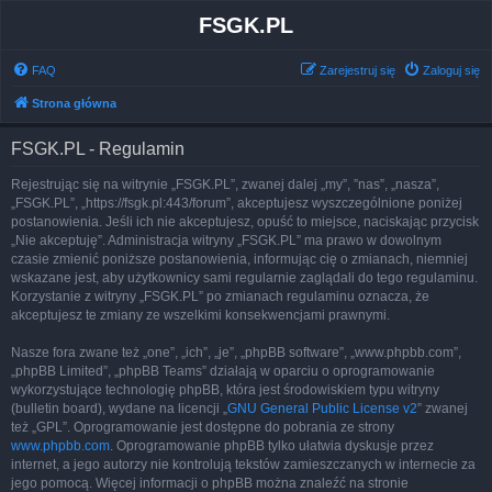
FSGK.PL
FAQ
Zarejestruj się
Zaloguj się
Strona główna
FSGK.PL - Regulamin
Rejestrując się na witrynie „FSGK.PL”, zwanej dalej „my”, ”nas”, „nasza”,
„FSGK.PL”, „https://fsgk.pl:443/forum”, akceptujesz wyszczególnione poniżej
postanowienia. Jeśli ich nie akceptujesz, opuść to miejsce, naciskając przycisk
„Nie akceptuję”. Administracja witryny „FSGK.PL” ma prawo w dowolnym
czasie zmienić poniższe postanowienia, informując cię o zmianach, niemniej
wskazane jest, aby użytkownicy sami regularnie zaglądali do tego regulaminu.
Korzystanie z witryny „FSGK.PL” po zmianach regulaminu oznacza, że
akceptujesz te zmiany ze wszelkimi konsekwencjami prawnymi.
Nasze fora zwane też „one”, „ich”, „je”, „phpBB software”, „www.phpbb.com”,
„phpBB Limited”, „phpBB Teams” działają w oparciu o oprogramowanie
wykorzystujące technologię phpBB, która jest środowiskiem typu witryny
(bulletin board), wydane na licencji „
GNU General Public License v2
” zwanej
też „GPL”. Oprogramowanie jest dostępne do pobrania ze strony
www.phpbb.com
. Oprogramowanie phpBB tylko ułatwia dyskusje przez
internet, a jego autorzy nie kontrolują tekstów zamieszczanych w internecie za
jego pomocą. Więcej informacji o phpBB można znaleźć na stronie