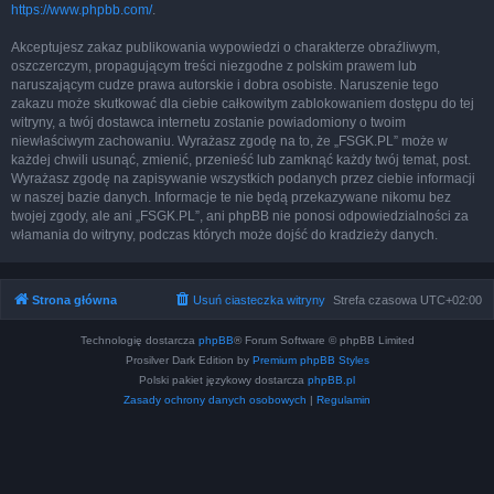
https://www.phpbb.com/
.
Akceptujesz zakaz publikowania wypowiedzi o charakterze obraźliwym,
oszczerczym, propagującym treści niezgodne z polskim prawem lub
naruszającym cudze prawa autorskie i dobra osobiste. Naruszenie tego
zakazu może skutkować dla ciebie całkowitym zablokowaniem dostępu do tej
witryny, a twój dostawca internetu zostanie powiadomiony o twoim
niewłaściwym zachowaniu. Wyrażasz zgodę na to, że „FSGK.PL” może w
każdej chwili usunąć, zmienić, przenieść lub zamknąć każdy twój temat, post.
Wyrażasz zgodę na zapisywanie wszystkich podanych przez ciebie informacji
w naszej bazie danych. Informacje te nie będą przekazywane nikomu bez
twojej zgody, ale ani „FSGK.PL”, ani phpBB nie ponosi odpowiedzialności za
włamania do witryny, podczas których może dojść do kradzieży danych.
Strona główna
Usuń ciasteczka witryny
Strefa czasowa
UTC+02:00
Technologię dostarcza
phpBB
® Forum Software © phpBB Limited
Prosilver Dark Edition by
Premium phpBB Styles
Polski pakiet językowy dostarcza
phpBB.pl
Zasady ochrony danych osobowych
|
Regulamin