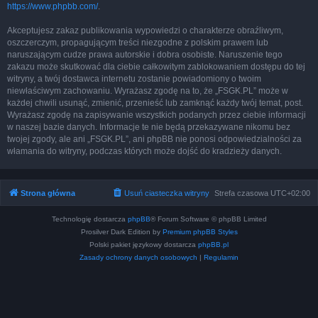
https://www.phpbb.com/
.
Akceptujesz zakaz publikowania wypowiedzi o charakterze obraźliwym,
oszczerczym, propagującym treści niezgodne z polskim prawem lub
naruszającym cudze prawa autorskie i dobra osobiste. Naruszenie tego
zakazu może skutkować dla ciebie całkowitym zablokowaniem dostępu do tej
witryny, a twój dostawca internetu zostanie powiadomiony o twoim
niewłaściwym zachowaniu. Wyrażasz zgodę na to, że „FSGK.PL” może w
każdej chwili usunąć, zmienić, przenieść lub zamknąć każdy twój temat, post.
Wyrażasz zgodę na zapisywanie wszystkich podanych przez ciebie informacji
w naszej bazie danych. Informacje te nie będą przekazywane nikomu bez
twojej zgody, ale ani „FSGK.PL”, ani phpBB nie ponosi odpowiedzialności za
włamania do witryny, podczas których może dojść do kradzieży danych.
Strona główna
Usuń ciasteczka witryny
Strefa czasowa
UTC+02:00
Technologię dostarcza
phpBB
® Forum Software © phpBB Limited
Prosilver Dark Edition by
Premium phpBB Styles
Polski pakiet językowy dostarcza
phpBB.pl
Zasady ochrony danych osobowych
|
Regulamin