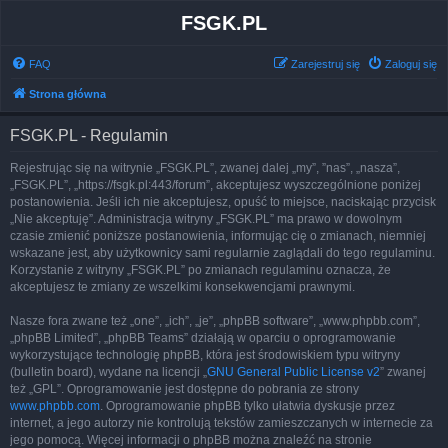
FSGK.PL
FAQ
Zarejestruj się
Zaloguj się
Strona główna
FSGK.PL - Regulamin
Rejestrując się na witrynie „FSGK.PL”, zwanej dalej „my”, ”nas”, „nasza”,
„FSGK.PL”, „https://fsgk.pl:443/forum”, akceptujesz wyszczególnione poniżej
postanowienia. Jeśli ich nie akceptujesz, opuść to miejsce, naciskając przycisk
„Nie akceptuję”. Administracja witryny „FSGK.PL” ma prawo w dowolnym
czasie zmienić poniższe postanowienia, informując cię o zmianach, niemniej
wskazane jest, aby użytkownicy sami regularnie zaglądali do tego regulaminu.
Korzystanie z witryny „FSGK.PL” po zmianach regulaminu oznacza, że
akceptujesz te zmiany ze wszelkimi konsekwencjami prawnymi.
Nasze fora zwane też „one”, „ich”, „je”, „phpBB software”, „www.phpbb.com”,
„phpBB Limited”, „phpBB Teams” działają w oparciu o oprogramowanie
wykorzystujące technologię phpBB, która jest środowiskiem typu witryny
(bulletin board), wydane na licencji „
GNU General Public License v2
” zwanej
też „GPL”. Oprogramowanie jest dostępne do pobrania ze strony
www.phpbb.com
. Oprogramowanie phpBB tylko ułatwia dyskusje przez
internet, a jego autorzy nie kontrolują tekstów zamieszczanych w internecie za
jego pomocą. Więcej informacji o phpBB można znaleźć na stronie