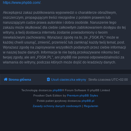
https://www.phpbb.com/
.
Akceptujesz zakaz publikowania wypowiedzi o charakterze obraźliwym,
oszczerczym, propagującym treści niezgodne z polskim prawem lub
naruszającym cudze prawa autorskie i dobra osobiste. Naruszenie tego
zakazu może skutkować dla ciebie całkowitym zablokowaniem dostępu do tej
witryny, a twój dostawca internetu zostanie powiadomiony o twoim
niewłaściwym zachowaniu. Wyrażasz zgodę na to, że „FSGK.PL” może w
każdej chwili usunąć, zmienić, przenieść lub zamknąć każdy twój temat, post.
Wyrażasz zgodę na zapisywanie wszystkich podanych przez ciebie informacji
w naszej bazie danych. Informacje te nie będą przekazywane nikomu bez
twojej zgody, ale ani „FSGK.PL”, ani phpBB nie ponosi odpowiedzialności za
włamania do witryny, podczas których może dojść do kradzieży danych.
Strona główna
Usuń ciasteczka witryny
Strefa czasowa
UTC+02:00
Technologię dostarcza
phpBB
® Forum Software © phpBB Limited
Prosilver Dark Edition by
Premium phpBB Styles
Polski pakiet językowy dostarcza
phpBB.pl
Zasady ochrony danych osobowych
|
Regulamin