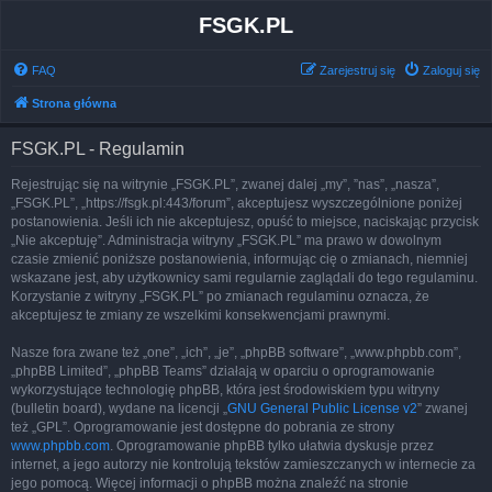
FSGK.PL
FAQ
Zarejestruj się
Zaloguj się
Strona główna
FSGK.PL - Regulamin
Rejestrując się na witrynie „FSGK.PL”, zwanej dalej „my”, ”nas”, „nasza”,
„FSGK.PL”, „https://fsgk.pl:443/forum”, akceptujesz wyszczególnione poniżej
postanowienia. Jeśli ich nie akceptujesz, opuść to miejsce, naciskając przycisk
„Nie akceptuję”. Administracja witryny „FSGK.PL” ma prawo w dowolnym
czasie zmienić poniższe postanowienia, informując cię o zmianach, niemniej
wskazane jest, aby użytkownicy sami regularnie zaglądali do tego regulaminu.
Korzystanie z witryny „FSGK.PL” po zmianach regulaminu oznacza, że
akceptujesz te zmiany ze wszelkimi konsekwencjami prawnymi.
Nasze fora zwane też „one”, „ich”, „je”, „phpBB software”, „www.phpbb.com”,
„phpBB Limited”, „phpBB Teams” działają w oparciu o oprogramowanie
wykorzystujące technologię phpBB, która jest środowiskiem typu witryny
(bulletin board), wydane na licencji „
GNU General Public License v2
” zwanej
też „GPL”. Oprogramowanie jest dostępne do pobrania ze strony
www.phpbb.com
. Oprogramowanie phpBB tylko ułatwia dyskusje przez
internet, a jego autorzy nie kontrolują tekstów zamieszczanych w internecie za
jego pomocą. Więcej informacji o phpBB można znaleźć na stronie