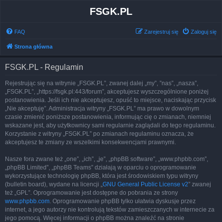
FSGK.PL
FAQ
Zarejestruj się
Zaloguj się
Strona główna
FSGK.PL - Regulamin
Rejestrując się na witrynie „FSGK.PL”, zwanej dalej „my”, ”nas”, „nasza”,
„FSGK.PL”, „https://fsgk.pl:443/forum”, akceptujesz wyszczególnione poniżej
postanowienia. Jeśli ich nie akceptujesz, opuść to miejsce, naciskając przycisk
„Nie akceptuję”. Administracja witryny „FSGK.PL” ma prawo w dowolnym
czasie zmienić poniższe postanowienia, informując cię o zmianach, niemniej
wskazane jest, aby użytkownicy sami regularnie zaglądali do tego regulaminu.
Korzystanie z witryny „FSGK.PL” po zmianach regulaminu oznacza, że
akceptujesz te zmiany ze wszelkimi konsekwencjami prawnymi.
Nasze fora zwane też „one”, „ich”, „je”, „phpBB software”, „www.phpbb.com”,
„phpBB Limited”, „phpBB Teams” działają w oparciu o oprogramowanie
wykorzystujące technologię phpBB, która jest środowiskiem typu witryny
(bulletin board), wydane na licencji „
GNU General Public License v2
” zwanej
też „GPL”. Oprogramowanie jest dostępne do pobrania ze strony
www.phpbb.com
. Oprogramowanie phpBB tylko ułatwia dyskusje przez
internet, a jego autorzy nie kontrolują tekstów zamieszczanych w internecie za
jego pomocą. Więcej informacji o phpBB można znaleźć na stronie