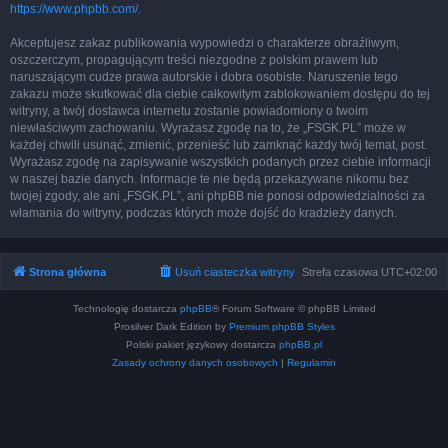
https://www.phpbb.com/
.
Akceptujesz zakaz publikowania wypowiedzi o charakterze obraźliwym,
oszczerczym, propagującym treści niezgodne z polskim prawem lub
naruszającym cudze prawa autorskie i dobra osobiste. Naruszenie tego
zakazu może skutkować dla ciebie całkowitym zablokowaniem dostępu do tej
witryny, a twój dostawca internetu zostanie powiadomiony o twoim
niewłaściwym zachowaniu. Wyrażasz zgodę na to, że „FSGK.PL” może w
każdej chwili usunąć, zmienić, przenieść lub zamknąć każdy twój temat, post.
Wyrażasz zgodę na zapisywanie wszystkich podanych przez ciebie informacji
w naszej bazie danych. Informacje te nie będą przekazywane nikomu bez
twojej zgody, ale ani „FSGK.PL”, ani phpBB nie ponosi odpowiedzialności za
włamania do witryny, podczas których może dojść do kradzieży danych.
Strona główna
Usuń ciasteczka witryny
Strefa czasowa
UTC+02:00
Technologię dostarcza
phpBB
® Forum Software © phpBB Limited
Prosilver Dark Edition by
Premium phpBB Styles
Polski pakiet językowy dostarcza
phpBB.pl
Zasady ochrony danych osobowych
|
Regulamin