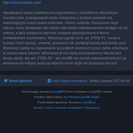
https://www.phpbb.com/
.
Akceptujesz zakaz publikowania wypowiedzi o charakterze obraźliwym,
oszczerczym, propagującym treści niezgodne z polskim prawem lub
naruszającym cudze prawa autorskie i dobra osobiste. Naruszenie tego
zakazu może skutkować dla ciebie całkowitym zablokowaniem dostępu do tej
witryny, a twój dostawca internetu zostanie powiadomiony o twoim
niewłaściwym zachowaniu. Wyrażasz zgodę na to, że „FSGK.PL” może w
każdej chwili usunąć, zmienić, przenieść lub zamknąć każdy twój temat, post.
Wyrażasz zgodę na zapisywanie wszystkich podanych przez ciebie informacji
w naszej bazie danych. Informacje te nie będą przekazywane nikomu bez
twojej zgody, ale ani „FSGK.PL”, ani phpBB nie ponosi odpowiedzialności za
włamania do witryny, podczas których może dojść do kradzieży danych.
Strona główna
Usuń ciasteczka witryny
Strefa czasowa
UTC+02:00
Technologię dostarcza
phpBB
® Forum Software © phpBB Limited
Prosilver Dark Edition by
Premium phpBB Styles
Polski pakiet językowy dostarcza
phpBB.pl
Zasady ochrony danych osobowych
|
Regulamin