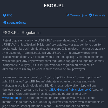
FSGK.PL
FAQ
Zarejestruj się
Zaloguj się
Strona główna
FSGK.PL - Regulamin
Rejestrując się na witrynie „FSGK.PL”, zwanej dalej „my”, ”nas”, „nasza”,
„FSGK.PL”, „https://fsgk.pl:443/forum”, akceptujesz wyszczególnione poniżej
postanowienia. Jeśli ich nie akceptujesz, opuść to miejsce, naciskając przycisk
„Nie akceptuję”. Administracja witryny „FSGK.PL” ma prawo w dowolnym
czasie zmienić poniższe postanowienia, informując cię o zmianach, niemniej
wskazane jest, aby użytkownicy sami regularnie zaglądali do tego regulaminu.
Korzystanie z witryny „FSGK.PL” po zmianach regulaminu oznacza, że
akceptujesz te zmiany ze wszelkimi konsekwencjami prawnymi.
Nasze fora zwane też „one”, „ich”, „je”, „phpBB software”, „www.phpbb.com”,
„phpBB Limited”, „phpBB Teams” działają w oparciu o oprogramowanie
wykorzystujące technologię phpBB, która jest środowiskiem typu witryny
(bulletin board), wydane na licencji „
GNU General Public License v2
” zwanej
też „GPL”. Oprogramowanie jest dostępne do pobrania ze strony
www.phpbb.com
. Oprogramowanie phpBB tylko ułatwia dyskusje przez
internet, a jego autorzy nie kontrolują tekstów zamieszczanych w internecie za
jego pomocą. Więcej informacji o phpBB można znaleźć na stronie