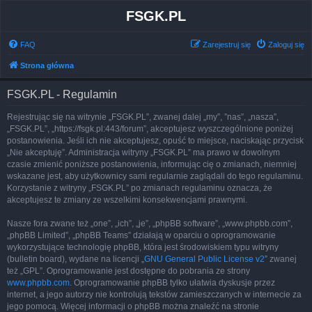
FSGK.PL
FAQ
Zarejestruj się
Zaloguj się
Strona główna
FSGK.PL - Regulamin
Rejestrując się na witrynie „FSGK.PL”, zwanej dalej „my”, ”nas”, „nasza”,
„FSGK.PL”, „https://fsgk.pl:443/forum”, akceptujesz wyszczególnione poniżej
postanowienia. Jeśli ich nie akceptujesz, opuść to miejsce, naciskając przycisk
„Nie akceptuję”. Administracja witryny „FSGK.PL” ma prawo w dowolnym
czasie zmienić poniższe postanowienia, informując cię o zmianach, niemniej
wskazane jest, aby użytkownicy sami regularnie zaglądali do tego regulaminu.
Korzystanie z witryny „FSGK.PL” po zmianach regulaminu oznacza, że
akceptujesz te zmiany ze wszelkimi konsekwencjami prawnymi.
Nasze fora zwane też „one”, „ich”, „je”, „phpBB software”, „www.phpbb.com”,
„phpBB Limited”, „phpBB Teams” działają w oparciu o oprogramowanie
wykorzystujące technologię phpBB, która jest środowiskiem typu witryny
(bulletin board), wydane na licencji „
GNU General Public License v2
” zwanej
też „GPL”. Oprogramowanie jest dostępne do pobrania ze strony
www.phpbb.com
. Oprogramowanie phpBB tylko ułatwia dyskusje przez
internet, a jego autorzy nie kontrolują tekstów zamieszczanych w internecie za
jego pomocą. Więcej informacji o phpBB można znaleźć na stronie