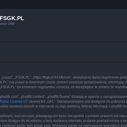
FSGK.PL
since 1998
, „nasza”, „FSGK.PL”, „https://fsgk.pl:443/forum”, akceptujesz wyszczególnione poni
FSGK.PL” ma prawo w dowolnym czasie zmienić poniższe postanowienia, informując 
yny „FSGK.PL” po zmianach regulaminu oznacza, że akceptujesz te zmiany ze wszel
www.phpbb.com”, „phpBB Limited”, „phpBB Teams” działają w oparciu o oprogramowan
ublic License v2
” zwanej też „GPL”. Oprogramowanie jest dostępne do pobrania 
ą tekstów zamieszczanych w internecie za jego pomocą. Więcej informacji o phpBB m
aźliwym, oszczerczym, propagującym treści niezgodne z polskim prawem lub narus
iem dostępu do tej witryny, a twój dostawca internetu zostanie powiadomiony o 
b zamknąć każdy twój temat, post. Wyrażasz zgodę na zapisywanie wszystkich poda