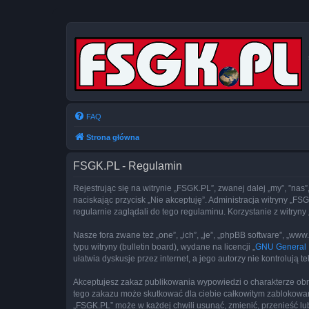
FAQ
Strona główna
FSGK.PL - Regulamin
Rejestrując się na witrynie „FSGK.PL”, zwanej dalej „my”, ”nas”
naciskając przycisk „Nie akceptuję”. Administracja witryny „
regularnie zaglądali do tego regulaminu. Korzystanie z witr
Nasze fora zwane też „one”, „ich”, „je”, „phpBB software”, „
typu witryny (bulletin board), wydane na licencji „
GNU General P
ułatwia dyskusje przez internet, a jego autorzy nie kontroluj
Akceptujesz zakaz publikowania wypowiedzi o charakterze obr
tego zakazu może skutkować dla ciebie całkowitym zablokowan
„FSGK.PL” może w każdej chwili usunąć, zmienić, przenieść lu