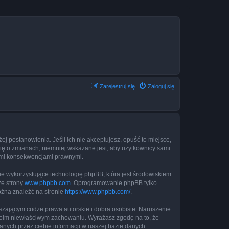
Zarejestruj się
Zaloguj się
żej postanowienia. Jeśli ich nie akceptujesz, opuść to miejsce,
cię o zmianach, niemniej wskazane jest, aby użytkownicy sami
kimi konsekwencjami prawnymi.
ie wykorzystujące technologię phpBB, która jest środowiskiem
ze strony
www.phpbb.com
. Oprogramowanie phpBB tylko
ożna znaleźć na stronie
https://www.phpbb.com/
.
zającym cudze prawa autorskie i dobra osobiste. Naruszenie
twoim niewłaściwym zachowaniu. Wyrażasz zgodę na to, że
nych przez ciebie informacji w naszej bazie danych.