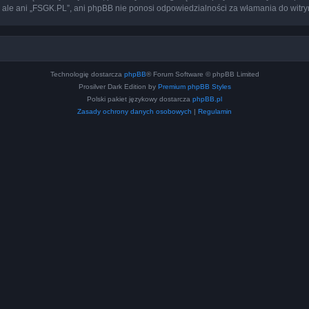
 ale ani „FSGK.PL”, ani phpBB nie ponosi odpowiedzialności za włamania do witry
Technologię dostarcza
phpBB
® Forum Software © phpBB Limited
Prosilver Dark Edition by
Premium phpBB Styles
Polski pakiet językowy dostarcza
phpBB.pl
Zasady ochrony danych osobowych
|
Regulamin