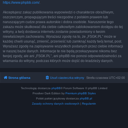
https://www.phpbb.com/
.
Akceptujesz zakaz publikowania wypowiedzi o charakterze obraźliwym,
oszczerczym, propagującym treści niezgodne z polskim prawem lub
naruszającym cudze prawa autorskie i dobra osobiste. Naruszenie tego
zakazu może skutkować dla ciebie całkowitym zablokowaniem dostępu do tej
witryny, a twój dostawca internetu zostanie powiadomiony o twoim
niewłaściwym zachowaniu. Wyrażasz zgodę na to, że „FSGK.PL” może w
każdej chwili usunąć, zmienić, przenieść lub zamknąć każdy twój temat, post.
Wyrażasz zgodę na zapisywanie wszystkich podanych przez ciebie informacji
w naszej bazie danych. Informacje te nie będą przekazywane nikomu bez
twojej zgody, ale ani „FSGK.PL”, ani phpBB nie ponosi odpowiedzialności za
włamania do witryny, podczas których może dojść do kradzieży danych.
Strona główna
Usuń ciasteczka witryny
Strefa czasowa
UTC+02:00
Technologię dostarcza
phpBB
® Forum Software © phpBB Limited
Prosilver Dark Edition by
Premium phpBB Styles
Polski pakiet językowy dostarcza
phpBB.pl
Zasady ochrony danych osobowych
|
Regulamin