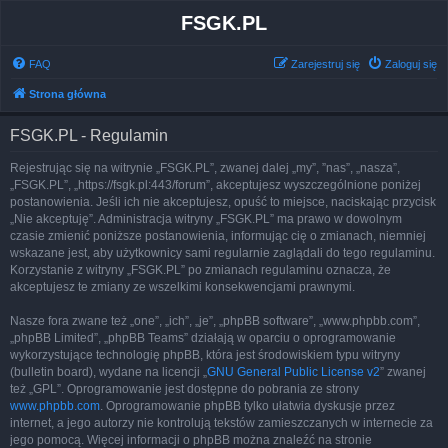
FSGK.PL
FAQ
Zarejestruj się
Zaloguj się
Strona główna
FSGK.PL - Regulamin
Rejestrując się na witrynie „FSGK.PL”, zwanej dalej „my”, ”nas”, „nasza”,
„FSGK.PL”, „https://fsgk.pl:443/forum”, akceptujesz wyszczególnione poniżej
postanowienia. Jeśli ich nie akceptujesz, opuść to miejsce, naciskając przycisk
„Nie akceptuję”. Administracja witryny „FSGK.PL” ma prawo w dowolnym
czasie zmienić poniższe postanowienia, informując cię o zmianach, niemniej
wskazane jest, aby użytkownicy sami regularnie zaglądali do tego regulaminu.
Korzystanie z witryny „FSGK.PL” po zmianach regulaminu oznacza, że
akceptujesz te zmiany ze wszelkimi konsekwencjami prawnymi.
Nasze fora zwane też „one”, „ich”, „je”, „phpBB software”, „www.phpbb.com”,
„phpBB Limited”, „phpBB Teams” działają w oparciu o oprogramowanie
wykorzystujące technologię phpBB, która jest środowiskiem typu witryny
(bulletin board), wydane na licencji „
GNU General Public License v2
” zwanej
też „GPL”. Oprogramowanie jest dostępne do pobrania ze strony
www.phpbb.com
. Oprogramowanie phpBB tylko ułatwia dyskusje przez
internet, a jego autorzy nie kontrolują tekstów zamieszczanych w internecie za
jego pomocą. Więcej informacji o phpBB można znaleźć na stronie