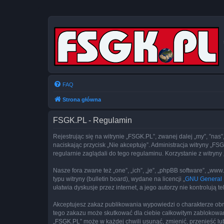
FAQ
Strona główna
FSGK.PL - Regulamin
Rejestrując się na witrynie „FSGK.PL”, zwanej dalej „my”, ”nas”
naciskając przycisk „Nie akceptuję”. Administracja witryny „
regularnie zaglądali do tego regulaminu. Korzystanie z witr
Nasze fora zwane też „one”, „ich”, „je”, „phpBB software”, „
typu witryny (bulletin board), wydane na licencji „
GNU General P
ułatwia dyskusje przez internet, a jego autorzy nie kontroluj
Akceptujesz zakaz publikowania wypowiedzi o charakterze obr
tego zakazu może skutkować dla ciebie całkowitym zablokowan
„FSGK.PL” może w każdej chwili usunąć, zmienić, przenieść lu