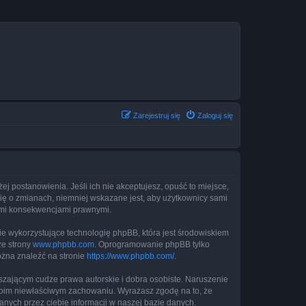
Zarejestruj się
Zaloguj się
żej postanowienia. Jeśli ich nie akceptujesz, opuść to miejsce,
cię o zmianach, niemniej wskazane jest, aby użytkownicy sami
kimi konsekwencjami prawnymi.
ie wykorzystujące technologię phpBB, która jest środowiskiem
ze strony
www.phpbb.com
. Oprogramowanie phpBB tylko
ożna znaleźć na stronie
https://www.phpbb.com/
.
zającym cudze prawa autorskie i dobra osobiste. Naruszenie
twoim niewłaściwym zachowaniu. Wyrażasz zgodę na to, że
nych przez ciebie informacji w naszej bazie danych.