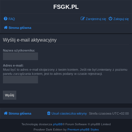
FSGK.PL
FAQ
Zarejestruj się
Zaloguj się
Strona główna
Wyślij e-mail aktywacyjny
Nazwa użytkownika:
Adres e-mail:
Musi być to adres e-mail skojarzony z twoim kontem. Jeśli nie był zmieniany z poziomu
panelu zarządzania kontem, jest to adres podany w czasie rejestracji.
Strona główna
Usuń ciasteczka witryny
Strefa czasowa
UTC+02:00
Technologię dostarcza
phpBB
® Forum Software © phpBB Limited
Prosilver Dark Edition by
Premium phpBB Styles