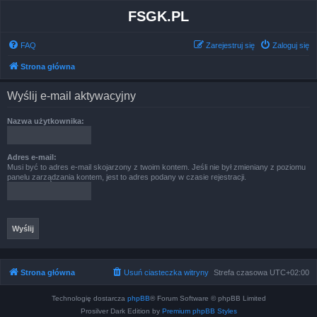
FSGK.PL
FAQ
Zarejestruj się
Zaloguj się
Strona główna
Wyślij e-mail aktywacyjny
Nazwa użytkownika:
Adres e-mail:
Musi być to adres e-mail skojarzony z twoim kontem. Jeśli nie był zmieniany z poziomu
panelu zarządzania kontem, jest to adres podany w czasie rejestracji.
Strona główna
Usuń ciasteczka witryny
Strefa czasowa
UTC+02:00
Technologię dostarcza
phpBB
® Forum Software © phpBB Limited
Prosilver Dark Edition by
Premium phpBB Styles