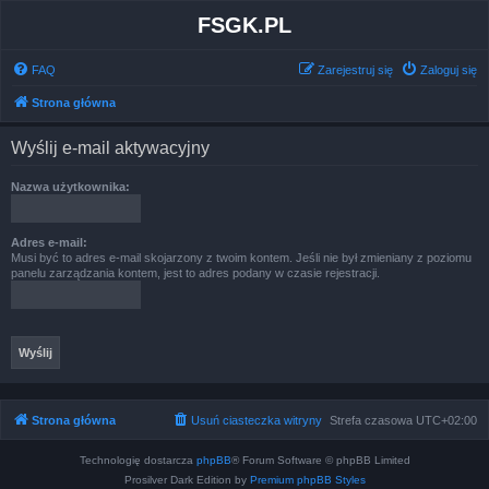
FSGK.PL
FAQ
Zarejestruj się
Zaloguj się
Strona główna
Wyślij e-mail aktywacyjny
Nazwa użytkownika:
Adres e-mail:
Musi być to adres e-mail skojarzony z twoim kontem. Jeśli nie był zmieniany z poziomu
panelu zarządzania kontem, jest to adres podany w czasie rejestracji.
Strona główna
Usuń ciasteczka witryny
Strefa czasowa
UTC+02:00
Technologię dostarcza
phpBB
® Forum Software © phpBB Limited
Prosilver Dark Edition by
Premium phpBB Styles