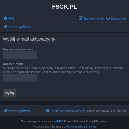
FSGK.PL
FAQ
Zarejestruj się
Zaloguj się
Strona główna
Wyślij e-mail aktywacyjny
Nazwa użytkownika:
Adres e-mail:
Musi być to adres e-mail skojarzony z twoim kontem. Jeśli nie był zmieniany z poziomu
panelu zarządzania kontem, jest to adres podany w czasie rejestracji.
Strona główna
Usuń ciasteczka witryny
Strefa czasowa
UTC+02:00
Technologię dostarcza
phpBB
® Forum Software © phpBB Limited
Prosilver Dark Edition by
Premium phpBB Styles