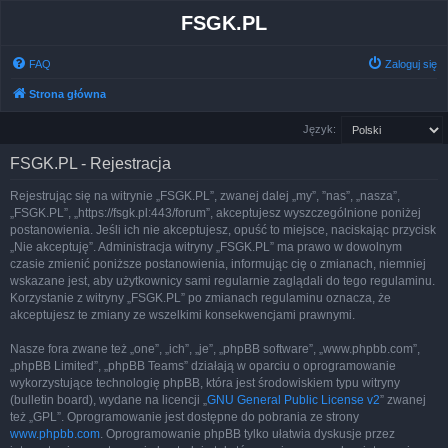
FSGK.PL
FAQ
Zaloguj się
Strona główna
Język:
FSGK.PL - Rejestracja
Rejestrując się na witrynie „FSGK.PL”, zwanej dalej „my”, ”nas”, „nasza”,
„FSGK.PL”, „https://fsgk.pl:443/forum”, akceptujesz wyszczególnione poniżej
postanowienia. Jeśli ich nie akceptujesz, opuść to miejsce, naciskając przycisk
„Nie akceptuję”. Administracja witryny „FSGK.PL” ma prawo w dowolnym
czasie zmienić poniższe postanowienia, informując cię o zmianach, niemniej
wskazane jest, aby użytkownicy sami regularnie zaglądali do tego regulaminu.
Korzystanie z witryny „FSGK.PL” po zmianach regulaminu oznacza, że
akceptujesz te zmiany ze wszelkimi konsekwencjami prawnymi.
Nasze fora zwane też „one”, „ich”, „je”, „phpBB software”, „www.phpbb.com”,
„phpBB Limited”, „phpBB Teams” działają w oparciu o oprogramowanie
wykorzystujące technologię phpBB, która jest środowiskiem typu witryny
(bulletin board), wydane na licencji „
GNU General Public License v2
” zwanej
też „GPL”. Oprogramowanie jest dostępne do pobrania ze strony
www.phpbb.com
. Oprogramowanie phpBB tylko ułatwia dyskusje przez