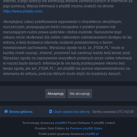
internet, a jego autorzy nie kontrolują tekstów zamieszczanych w internecie za
jego pomocą. Więcej informacji o phpBB można znaleźć na stronie
https://www.phpbb.com/
.
Akceptujesz zakaz publikowania wypowiedzi o charakterze obraźliwym,
oszczerczym, propagującym treści niezgodne z polskim prawem lub
naruszającym cudze prawa autorskie i dobra osobiste. Naruszenie tego
zakazu może skutkować dla ciebie całkowitym zablokowaniem dostępu do tej
witryny, a twój dostawca internetu zostanie powiadomiony o twoim
niewłaściwym zachowaniu. Wyrażasz zgodę na to, że „FSGK.PL” może w
każdej chwili usunąć, zmienić, przenieść lub zamknąć każdy twój temat, post.
Wyrażasz zgodę na zapisywanie wszystkich podanych przez ciebie informacji
w naszej bazie danych. Informacje te nie będą przekazywane nikomu bez
twojej zgody, ale ani „FSGK.PL”, ani phpBB nie ponosi odpowiedzialności za
włamania do witryny, podczas których może dojść do kradzieży danych.
Strona główna
Usuń ciasteczka witryny
Strefa czasowa
UTC+02:00
Technologię dostarcza
phpBB
® Forum Software © phpBB Limited
Prosilver Dark Edition by
Premium phpBB Styles
Polski pakiet językowy dostarcza
phpBB.pl