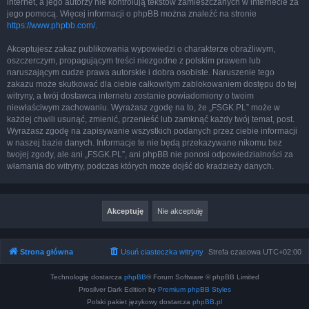
internet, a jego autorzy nie kontrolują tekstów zamieszczanych w internecie za
jego pomocą. Więcej informacji o phpBB można znaleźć na stronie
https://www.phpbb.com/
.
Akceptujesz zakaz publikowania wypowiedzi o charakterze obraźliwym,
oszczerczym, propagującym treści niezgodne z polskim prawem lub
naruszającym cudze prawa autorskie i dobra osobiste. Naruszenie tego
zakazu może skutkować dla ciebie całkowitym zablokowaniem dostępu do tej
witryny, a twój dostawca internetu zostanie powiadomiony o twoim
niewłaściwym zachowaniu. Wyrażasz zgodę na to, że „FSGK.PL” może w
każdej chwili usunąć, zmienić, przenieść lub zamknąć każdy twój temat, post.
Wyrażasz zgodę na zapisywanie wszystkich podanych przez ciebie informacji
w naszej bazie danych. Informacje te nie będą przekazywane nikomu bez
twojej zgody, ale ani „FSGK.PL”, ani phpBB nie ponosi odpowiedzialności za
włamania do witryny, podczas których może dojść do kradzieży danych.
Strona główna
Usuń ciasteczka witryny
Strefa czasowa
UTC+02:00
Technologię dostarcza
phpBB
® Forum Software © phpBB Limited
Prosilver Dark Edition by
Premium phpBB Styles
Polski pakiet językowy dostarcza
phpBB.pl