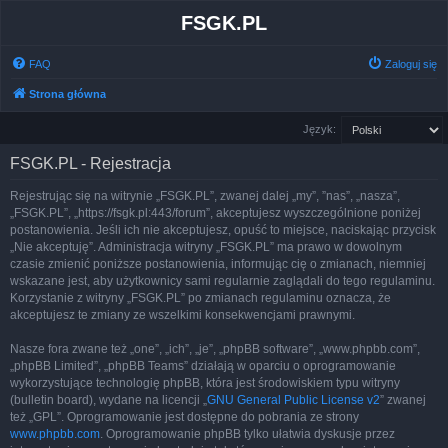
FSGK.PL
FAQ
Zaloguj się
Strona główna
Język:
FSGK.PL - Rejestracja
Rejestrując się na witrynie „FSGK.PL”, zwanej dalej „my”, ”nas”, „nasza”,
„FSGK.PL”, „https://fsgk.pl:443/forum”, akceptujesz wyszczególnione poniżej
postanowienia. Jeśli ich nie akceptujesz, opuść to miejsce, naciskając przycisk
„Nie akceptuję”. Administracja witryny „FSGK.PL” ma prawo w dowolnym
czasie zmienić poniższe postanowienia, informując cię o zmianach, niemniej
wskazane jest, aby użytkownicy sami regularnie zaglądali do tego regulaminu.
Korzystanie z witryny „FSGK.PL” po zmianach regulaminu oznacza, że
akceptujesz te zmiany ze wszelkimi konsekwencjami prawnymi.
Nasze fora zwane też „one”, „ich”, „je”, „phpBB software”, „www.phpbb.com”,
„phpBB Limited”, „phpBB Teams” działają w oparciu o oprogramowanie
wykorzystujące technologię phpBB, która jest środowiskiem typu witryny
(bulletin board), wydane na licencji „
GNU General Public License v2
” zwanej
też „GPL”. Oprogramowanie jest dostępne do pobrania ze strony
www.phpbb.com
. Oprogramowanie phpBB tylko ułatwia dyskusje przez