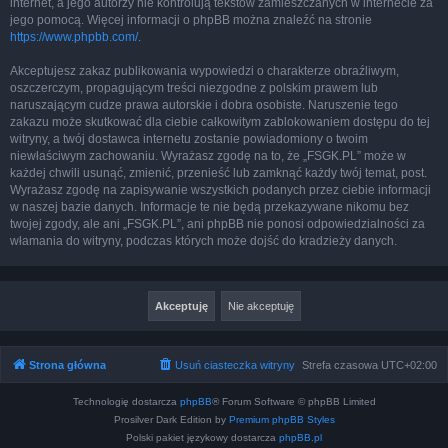
internet, a jego autorzy nie kontrolują tekstów zamieszczanych w internecie za
jego pomocą. Więcej informacji o phpBB można znaleźć na stronie
https://www.phpbb.com/
.
Akceptujesz zakaz publikowania wypowiedzi o charakterze obraźliwym,
oszczerczym, propagującym treści niezgodne z polskim prawem lub
naruszającym cudze prawa autorskie i dobra osobiste. Naruszenie tego
zakazu może skutkować dla ciebie całkowitym zablokowaniem dostępu do tej
witryny, a twój dostawca internetu zostanie powiadomiony o twoim
niewłaściwym zachowaniu. Wyrażasz zgodę na to, że „FSGK.PL” może w
każdej chwili usunąć, zmienić, przenieść lub zamknąć każdy twój temat, post.
Wyrażasz zgodę na zapisywanie wszystkich podanych przez ciebie informacji
w naszej bazie danych. Informacje te nie będą przekazywane nikomu bez
twojej zgody, ale ani „FSGK.PL”, ani phpBB nie ponosi odpowiedzialności za
włamania do witryny, podczas których może dojść do kradzieży danych.
Strona główna
Usuń ciasteczka witryny
Strefa czasowa
UTC+02:00
Technologię dostarcza
phpBB
® Forum Software © phpBB Limited
Prosilver Dark Edition by
Premium phpBB Styles
Polski pakiet językowy dostarcza
phpBB.pl