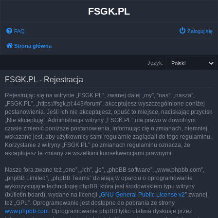
FSGK.PL
FAQ
Zaloguj się
Strona główna
Język:
FSGK.PL - Rejestracja
Rejestrując się na witrynie „FSGK.PL”, zwanej dalej „my”, ”nas”, „nasza”,
„FSGK.PL”, „https://fsgk.pl:443/forum”, akceptujesz wyszczególnione poniżej
postanowienia. Jeśli ich nie akceptujesz, opuść to miejsce, naciskając przycisk
„Nie akceptuję”. Administracja witryny „FSGK.PL” ma prawo w dowolnym
czasie zmienić poniższe postanowienia, informując cię o zmianach, niemniej
wskazane jest, aby użytkownicy sami regularnie zaglądali do tego regulaminu.
Korzystanie z witryny „FSGK.PL” po zmianach regulaminu oznacza, że
akceptujesz te zmiany ze wszelkimi konsekwencjami prawnymi.
Nasze fora zwane też „one”, „ich”, „je”, „phpBB software”, „www.phpbb.com”,
„phpBB Limited”, „phpBB Teams” działają w oparciu o oprogramowanie
wykorzystujące technologię phpBB, która jest środowiskiem typu witryny
(bulletin board), wydane na licencji „
GNU General Public License v2
” zwanej
też „GPL”. Oprogramowanie jest dostępne do pobrania ze strony
www.phpbb.com
. Oprogramowanie phpBB tylko ułatwia dyskusje przez