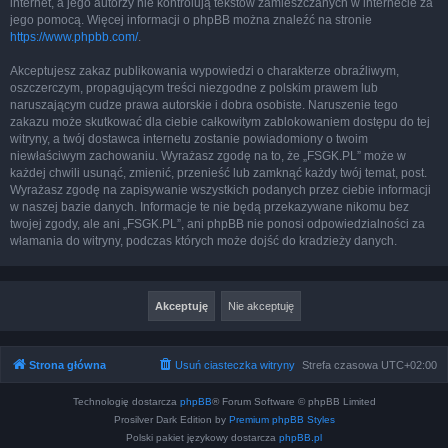
internet, a jego autorzy nie kontrolują tekstów zamieszczanych w internecie za
jego pomocą. Więcej informacji o phpBB można znaleźć na stronie
https://www.phpbb.com/
.
Akceptujesz zakaz publikowania wypowiedzi o charakterze obraźliwym,
oszczerczym, propagującym treści niezgodne z polskim prawem lub
naruszającym cudze prawa autorskie i dobra osobiste. Naruszenie tego
zakazu może skutkować dla ciebie całkowitym zablokowaniem dostępu do tej
witryny, a twój dostawca internetu zostanie powiadomiony o twoim
niewłaściwym zachowaniu. Wyrażasz zgodę na to, że „FSGK.PL” może w
każdej chwili usunąć, zmienić, przenieść lub zamknąć każdy twój temat, post.
Wyrażasz zgodę na zapisywanie wszystkich podanych przez ciebie informacji
w naszej bazie danych. Informacje te nie będą przekazywane nikomu bez
twojej zgody, ale ani „FSGK.PL”, ani phpBB nie ponosi odpowiedzialności za
włamania do witryny, podczas których może dojść do kradzieży danych.
Strona główna
Usuń ciasteczka witryny
Strefa czasowa
UTC+02:00
Technologię dostarcza
phpBB
® Forum Software © phpBB Limited
Prosilver Dark Edition by
Premium phpBB Styles
Polski pakiet językowy dostarcza
phpBB.pl