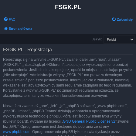
FSGK.PL
FAQ
Zaloguj się
Strona główna
Język:
FSGK.PL - Rejestracja
Rejestrując się na witrynie „FSGK.PL”, zwanej dalej „my”, ”nas”, „nasza”,
„FSGK.PL”, „https://fsgk.pl:443/forum”, akceptujesz wyszczególnione poniżej
postanowienia. Jeśli ich nie akceptujesz, opuść to miejsce, naciskając przycisk
„Nie akceptuję”. Administracja witryny „FSGK.PL” ma prawo w dowolnym
czasie zmienić poniższe postanowienia, informując cię o zmianach, niemniej
wskazane jest, aby użytkownicy sami regularnie zaglądali do tego regulaminu.
Korzystanie z witryny „FSGK.PL” po zmianach regulaminu oznacza, że
akceptujesz te zmiany ze wszelkimi konsekwencjami prawnymi.
Nasze fora zwane też „one”, „ich”, „je”, „phpBB software”, „www.phpbb.com”,
„phpBB Limited”, „phpBB Teams” działają w oparciu o oprogramowanie
wykorzystujące technologię phpBB, która jest środowiskiem typu witryny
(bulletin board), wydane na licencji „
GNU General Public License v2
” zwanej
też „GPL”. Oprogramowanie jest dostępne do pobrania ze strony
www.phpbb.com
. Oprogramowanie phpBB tylko ułatwia dyskusje przez