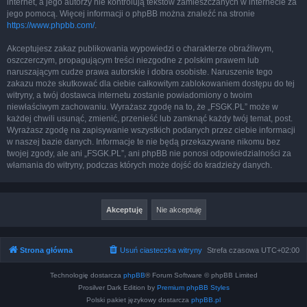
internet, a jego autorzy nie kontrolują tekstów zamieszczanych w internecie za
jego pomocą. Więcej informacji o phpBB można znaleźć na stronie
https://www.phpbb.com/
.
Akceptujesz zakaz publikowania wypowiedzi o charakterze obraźliwym,
oszczerczym, propagującym treści niezgodne z polskim prawem lub
naruszającym cudze prawa autorskie i dobra osobiste. Naruszenie tego
zakazu może skutkować dla ciebie całkowitym zablokowaniem dostępu do tej
witryny, a twój dostawca internetu zostanie powiadomiony o twoim
niewłaściwym zachowaniu. Wyrażasz zgodę na to, że „FSGK.PL” może w
każdej chwili usunąć, zmienić, przenieść lub zamknąć każdy twój temat, post.
Wyrażasz zgodę na zapisywanie wszystkich podanych przez ciebie informacji
w naszej bazie danych. Informacje te nie będą przekazywane nikomu bez
twojej zgody, ale ani „FSGK.PL”, ani phpBB nie ponosi odpowiedzialności za
włamania do witryny, podczas których może dojść do kradzieży danych.
Strona główna
Usuń ciasteczka witryny
Strefa czasowa
UTC+02:00
Technologię dostarcza
phpBB
® Forum Software © phpBB Limited
Prosilver Dark Edition by
Premium phpBB Styles
Polski pakiet językowy dostarcza
phpBB.pl