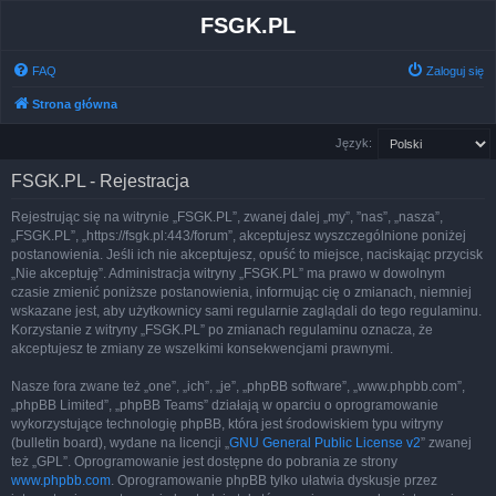
FSGK.PL
FAQ
Zaloguj się
Strona główna
Język:
FSGK.PL - Rejestracja
Rejestrując się na witrynie „FSGK.PL”, zwanej dalej „my”, ”nas”, „nasza”,
„FSGK.PL”, „https://fsgk.pl:443/forum”, akceptujesz wyszczególnione poniżej
postanowienia. Jeśli ich nie akceptujesz, opuść to miejsce, naciskając przycisk
„Nie akceptuję”. Administracja witryny „FSGK.PL” ma prawo w dowolnym
czasie zmienić poniższe postanowienia, informując cię o zmianach, niemniej
wskazane jest, aby użytkownicy sami regularnie zaglądali do tego regulaminu.
Korzystanie z witryny „FSGK.PL” po zmianach regulaminu oznacza, że
akceptujesz te zmiany ze wszelkimi konsekwencjami prawnymi.
Nasze fora zwane też „one”, „ich”, „je”, „phpBB software”, „www.phpbb.com”,
„phpBB Limited”, „phpBB Teams” działają w oparciu o oprogramowanie
wykorzystujące technologię phpBB, która jest środowiskiem typu witryny
(bulletin board), wydane na licencji „
GNU General Public License v2
” zwanej
też „GPL”. Oprogramowanie jest dostępne do pobrania ze strony
www.phpbb.com
. Oprogramowanie phpBB tylko ułatwia dyskusje przez