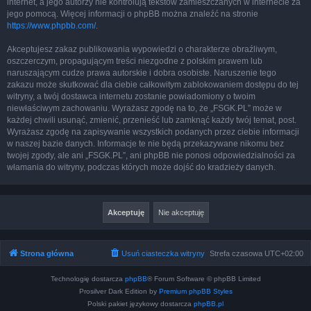
internet, a jego autorzy nie kontrolują tekstów zamieszczanych w internecie za
jego pomocą. Więcej informacji o phpBB można znaleźć na stronie
https://www.phpbb.com/
.
Akceptujesz zakaz publikowania wypowiedzi o charakterze obraźliwym,
oszczerczym, propagującym treści niezgodne z polskim prawem lub
naruszającym cudze prawa autorskie i dobra osobiste. Naruszenie tego
zakazu może skutkować dla ciebie całkowitym zablokowaniem dostępu do tej
witryny, a twój dostawca internetu zostanie powiadomiony o twoim
niewłaściwym zachowaniu. Wyrażasz zgodę na to, że „FSGK.PL” może w
każdej chwili usunąć, zmienić, przenieść lub zamknąć każdy twój temat, post.
Wyrażasz zgodę na zapisywanie wszystkich podanych przez ciebie informacji
w naszej bazie danych. Informacje te nie będą przekazywane nikomu bez
twojej zgody, ale ani „FSGK.PL”, ani phpBB nie ponosi odpowiedzialności za
włamania do witryny, podczas których może dojść do kradzieży danych.
Strona główna
Usuń ciasteczka witryny
Strefa czasowa
UTC+02:00
Technologię dostarcza
phpBB
® Forum Software © phpBB Limited
Prosilver Dark Edition by
Premium phpBB Styles
Polski pakiet językowy dostarcza
phpBB.pl