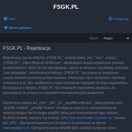
FSGK.PL
FAQ
Zaloguj się
Strona główna
Język:
FSGK.PL - Rejestracja
Rejestrując się na witrynie „FSGK.PL”, zwanej dalej „my”, ”nas”, „nasza”,
„FSGK.PL”, „https://fsgk.pl:443/forum”, akceptujesz wyszczególnione poniżej
postanowienia. Jeśli ich nie akceptujesz, opuść to miejsce, naciskając przycisk
„Nie akceptuję”. Administracja witryny „FSGK.PL” ma prawo w dowolnym
czasie zmienić poniższe postanowienia, informując cię o zmianach, niemniej
wskazane jest, aby użytkownicy sami regularnie zaglądali do tego regulaminu.
Korzystanie z witryny „FSGK.PL” po zmianach regulaminu oznacza, że
akceptujesz te zmiany ze wszelkimi konsekwencjami prawnymi.
Nasze fora zwane też „one”, „ich”, „je”, „phpBB software”, „www.phpbb.com”,
„phpBB Limited”, „phpBB Teams” działają w oparciu o oprogramowanie
wykorzystujące technologię phpBB, która jest środowiskiem typu witryny
(bulletin board), wydane na licencji „
GNU General Public License v2
” zwanej
też „GPL”. Oprogramowanie jest dostępne do pobrania ze strony
www.phpbb.com
. Oprogramowanie phpBB tylko ułatwia dyskusje przez