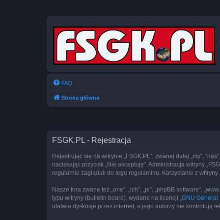
FAQ
Strona główna
FSGK.PL - Rejestracja
Rejestrując się na witrynie „FSGK.PL”, zwanej dalej „my”, ”nas”
naciskając przycisk „Nie akceptuję”. Administracja witryny „
regularnie zaglądali do tego regulaminu. Korzystanie z witr
Nasze fora zwane też „one”, „ich”, „je”, „phpBB software”, „
typu witryny (bulletin board), wydane na licencji „
GNU General P
ułatwia dyskusje przez internet, a jego autorzy nie kontroluj