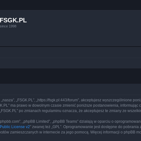
FSGK.PL
since 1998
, „nasza”, „FSGK.PL”, „https://fsgk.pl:443/forum”, akceptujesz wyszczególnione poni
FSGK.PL” ma prawo w dowolnym czasie zmienić poniższe postanowienia, informując 
yny „FSGK.PL” po zmianach regulaminu oznacza, że akceptujesz te zmiany ze wszel
www.phpbb.com”, „phpBB Limited”, „phpBB Teams” działają w oparciu o oprogramowan
ublic License v2
” zwanej też „GPL”. Oprogramowanie jest dostępne do pobrania 
ą tekstów zamieszczanych w internecie za jego pomocą. Więcej informacji o phpBB m