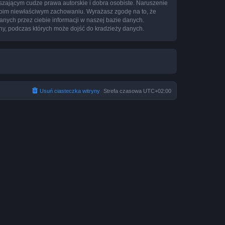
zającym cudze prawa autorskie i dobra osobiste. Naruszenie
twoim niewłaściwym zachowaniu. Wyrażasz zgodę na to, że
nych przez ciebie informacji w naszej bazie danych.
ny, podczas których może dojść do kradzieży danych.
Usuń ciasteczka witryny
Strefa czasowa
UTC+02:00