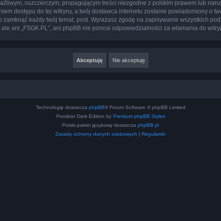
aźliwym, oszczerczym, propagującym treści niezgodne z polskim prawem lub narus
iem dostępu do tej witryny, a twój dostawca internetu zostanie powiadomiony o 
b zamknąć każdy twój temat, post. Wyrażasz zgodę na zapisywanie wszystkich poda
 ale ani „FSGK.PL”, ani phpBB nie ponosi odpowiedzialności za włamania do witry
Technologię dostarcza
phpBB
® Forum Software © phpBB Limited
Prosilver Dark Edition by
Premium phpBB Styles
Polski pakiet językowy dostarcza
phpBB.pl
Zasady ochrony danych osobowych
|
Regulamin