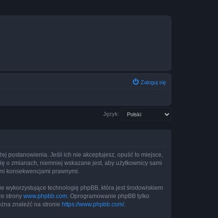
Zaloguj się
Język:
żej postanowienia. Jeśli ich nie akceptujesz, opuść to miejsce,
cię o zmianach, niemniej wskazane jest, aby użytkownicy sami
kimi konsekwencjami prawnymi.
ie wykorzystujące technologię phpBB, która jest środowiskiem
ze strony
www.phpbb.com
. Oprogramowanie phpBB tylko
ożna znaleźć na stronie
https://www.phpbb.com/
.