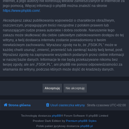
internet, a jego autorzy nie kontrolują tekstów zamieszczanych w internecie za
jego pomocą. Więcej informacji o phpBB można znaleźć na stronie
https://www.phpbb.com/
.
Akceptujesz zakaz publikowania wypowiedzi o charakterze obraźliwym,
oszczerczym, propagującym treści niezgodne z polskim prawem lub
naruszającym cudze prawa autorskie i dobra osobiste. Naruszenie tego
zakazu może skutkować dla ciebie całkowitym zablokowaniem dostępu do tej
witryny, a twój dostawca internetu zostanie powiadomiony o twoim
niewłaściwym zachowaniu. Wyrażasz zgodę na to, że „FSGK.PL” może w
każdej chwili usunąć, zmienić, przenieść lub zamknąć każdy twój temat, post.
Wyrażasz zgodę na zapisywanie wszystkich podanych przez ciebie informacji
w naszej bazie danych. Informacje te nie będą przekazywane nikomu bez
twojej zgody, ale ani „FSGK.PL”, ani phpBB nie ponosi odpowiedzialności za
włamania do witryny, podczas których może dojść do kradzieży danych.
Strona główna
Usuń ciasteczka witryny
Strefa czasowa
UTC+02:00
Technologię dostarcza
phpBB
® Forum Software © phpBB Limited
Prosilver Dark Edition by
Premium phpBB Styles
Polski pakiet językowy dostarcza
phpBB.pl