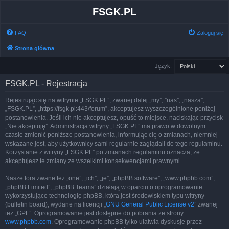
FSGK.PL
FAQ
Zaloguj się
Strona główna
Język:
FSGK.PL - Rejestracja
Rejestrując się na witrynie „FSGK.PL”, zwanej dalej „my”, ”nas”, „nasza”,
„FSGK.PL”, „https://fsgk.pl:443/forum”, akceptujesz wyszczególnione poniżej
postanowienia. Jeśli ich nie akceptujesz, opuść to miejsce, naciskając przycisk
„Nie akceptuję”. Administracja witryny „FSGK.PL” ma prawo w dowolnym
czasie zmienić poniższe postanowienia, informując cię o zmianach, niemniej
wskazane jest, aby użytkownicy sami regularnie zaglądali do tego regulaminu.
Korzystanie z witryny „FSGK.PL” po zmianach regulaminu oznacza, że
akceptujesz te zmiany ze wszelkimi konsekwencjami prawnymi.
Nasze fora zwane też „one”, „ich”, „je”, „phpBB software”, „www.phpbb.com”,
„phpBB Limited”, „phpBB Teams” działają w oparciu o oprogramowanie
wykorzystujące technologię phpBB, która jest środowiskiem typu witryny
(bulletin board), wydane na licencji „
GNU General Public License v2
” zwanej
też „GPL”. Oprogramowanie jest dostępne do pobrania ze strony
www.phpbb.com
. Oprogramowanie phpBB tylko ułatwia dyskusje przez