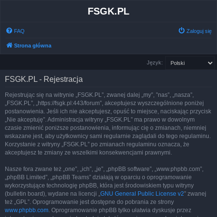
FSGK.PL
FAQ
Zaloguj się
Strona główna
Język:
FSGK.PL - Rejestracja
Rejestrując się na witrynie „FSGK.PL”, zwanej dalej „my”, ”nas”, „nasza”,
„FSGK.PL”, „https://fsgk.pl:443/forum”, akceptujesz wyszczególnione poniżej
postanowienia. Jeśli ich nie akceptujesz, opuść to miejsce, naciskając przycisk
„Nie akceptuję”. Administracja witryny „FSGK.PL” ma prawo w dowolnym
czasie zmienić poniższe postanowienia, informując cię o zmianach, niemniej
wskazane jest, aby użytkownicy sami regularnie zaglądali do tego regulaminu.
Korzystanie z witryny „FSGK.PL” po zmianach regulaminu oznacza, że
akceptujesz te zmiany ze wszelkimi konsekwencjami prawnymi.
Nasze fora zwane też „one”, „ich”, „je”, „phpBB software”, „www.phpbb.com”,
„phpBB Limited”, „phpBB Teams” działają w oparciu o oprogramowanie
wykorzystujące technologię phpBB, która jest środowiskiem typu witryny
(bulletin board), wydane na licencji „
GNU General Public License v2
” zwanej
też „GPL”. Oprogramowanie jest dostępne do pobrania ze strony
www.phpbb.com
. Oprogramowanie phpBB tylko ułatwia dyskusje przez