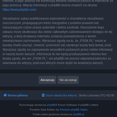
internet, a jego autorzy nie kontrolują tekstów zamieszczanych w internecie za
jego pomocą. Więcej informacji o phpBB można znaleźć na stronie
https://www.phpbb.com/
.
Akceptujesz zakaz publikowania wypowiedzi o charakterze obraźliwym,
oszczerczym, propagującym treści niezgodne z polskim prawem lub
naruszającym cudze prawa autorskie i dobra osobiste. Naruszenie tego
zakazu może skutkować dla ciebie całkowitym zablokowaniem dostępu do tej
witryny, a twój dostawca internetu zostanie powiadomiony o twoim
niewłaściwym zachowaniu. Wyrażasz zgodę na to, że „FSGK.PL” może w
każdej chwili usunąć, zmienić, przenieść lub zamknąć każdy twój temat, post.
Wyrażasz zgodę na zapisywanie wszystkich podanych przez ciebie informacji
w naszej bazie danych. Informacje te nie będą przekazywane nikomu bez
twojej zgody, ale ani „FSGK.PL”, ani phpBB nie ponosi odpowiedzialności za
włamania do witryny, podczas których może dojść do kradzieży danych.
Strona główna
Usuń ciasteczka witryny
Strefa czasowa
UTC+02:00
Technologię dostarcza
phpBB
® Forum Software © phpBB Limited
Prosilver Dark Edition by
Premium phpBB Styles
Polski pakiet językowy dostarcza
phpBB.pl