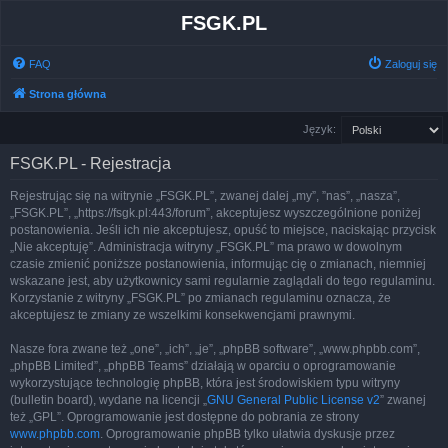
FSGK.PL
FAQ
Zaloguj się
Strona główna
Język:
FSGK.PL - Rejestracja
Rejestrując się na witrynie „FSGK.PL”, zwanej dalej „my”, ”nas”, „nasza”,
„FSGK.PL”, „https://fsgk.pl:443/forum”, akceptujesz wyszczególnione poniżej
postanowienia. Jeśli ich nie akceptujesz, opuść to miejsce, naciskając przycisk
„Nie akceptuję”. Administracja witryny „FSGK.PL” ma prawo w dowolnym
czasie zmienić poniższe postanowienia, informując cię o zmianach, niemniej
wskazane jest, aby użytkownicy sami regularnie zaglądali do tego regulaminu.
Korzystanie z witryny „FSGK.PL” po zmianach regulaminu oznacza, że
akceptujesz te zmiany ze wszelkimi konsekwencjami prawnymi.
Nasze fora zwane też „one”, „ich”, „je”, „phpBB software”, „www.phpbb.com”,
„phpBB Limited”, „phpBB Teams” działają w oparciu o oprogramowanie
wykorzystujące technologię phpBB, która jest środowiskiem typu witryny
(bulletin board), wydane na licencji „
GNU General Public License v2
” zwanej
też „GPL”. Oprogramowanie jest dostępne do pobrania ze strony
www.phpbb.com
. Oprogramowanie phpBB tylko ułatwia dyskusje przez