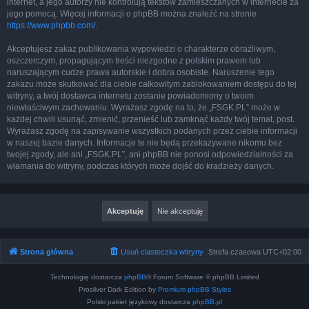
internet, a jego autorzy nie kontrolują tekstów zamieszczanych w internecie za
jego pomocą. Więcej informacji o phpBB można znaleźć na stronie
https://www.phpbb.com/
.
Akceptujesz zakaz publikowania wypowiedzi o charakterze obraźliwym,
oszczerczym, propagującym treści niezgodne z polskim prawem lub
naruszającym cudze prawa autorskie i dobra osobiste. Naruszenie tego
zakazu może skutkować dla ciebie całkowitym zablokowaniem dostępu do tej
witryny, a twój dostawca internetu zostanie powiadomiony o twoim
niewłaściwym zachowaniu. Wyrażasz zgodę na to, że „FSGK.PL” może w
każdej chwili usunąć, zmienić, przenieść lub zamknąć każdy twój temat, post.
Wyrażasz zgodę na zapisywanie wszystkich podanych przez ciebie informacji
w naszej bazie danych. Informacje te nie będą przekazywane nikomu bez
twojej zgody, ale ani „FSGK.PL”, ani phpBB nie ponosi odpowiedzialności za
włamania do witryny, podczas których może dojść do kradzieży danych.
Strona główna
Usuń ciasteczka witryny
Strefa czasowa
UTC+02:00
Technologię dostarcza
phpBB
® Forum Software © phpBB Limited
Prosilver Dark Edition by
Premium phpBB Styles
Polski pakiet językowy dostarcza
phpBB.pl