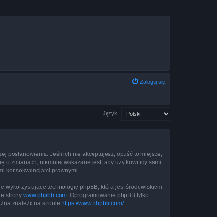
Zaloguj się
Język:
żej postanowienia. Jeśli ich nie akceptujesz, opuść to miejsce,
cię o zmianach, niemniej wskazane jest, aby użytkownicy sami
kimi konsekwencjami prawnymi.
ie wykorzystujące technologię phpBB, która jest środowiskiem
ze strony
www.phpbb.com
. Oprogramowanie phpBB tylko
ożna znaleźć na stronie
https://www.phpbb.com/
.