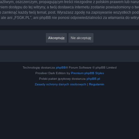
aźliwym, oszczerczym, propagującym treści niezgodne z polskim prawem lub narus
iem dostępu do tej witryny, a twój dostawca internetu zostanie powiadomiony o 
b zamknąć każdy twój temat, post. Wyrażasz zgodę na zapisywanie wszystkich poda
 ale ani „FSGK.PL”, ani phpBB nie ponosi odpowiedzialności za włamania do witry
Technologię dostarcza
phpBB
® Forum Software © phpBB Limited
Prosilver Dark Edition by
Premium phpBB Styles
Polski pakiet językowy dostarcza
phpBB.pl
Zasady ochrony danych osobowych
|
Regulamin