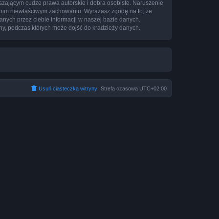
zającym cudze prawa autorskie i dobra osobiste. Naruszenie
twoim niewłaściwym zachowaniu. Wyrażasz zgodę na to, że
nych przez ciebie informacji w naszej bazie danych.
ny, podczas których może dojść do kradzieży danych.
Usuń ciasteczka witryny
Strefa czasowa
UTC+02:00