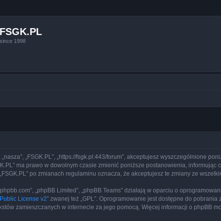
FSGK.PL
since 1998
, „nasza”, „FSGK.PL”, „https://fsgk.pl:443/forum”, akceptujesz wyszczególnione poni
FSGK.PL” ma prawo w dowolnym czasie zmienić poniższe postanowienia, informując 
yny „FSGK.PL” po zmianach regulaminu oznacza, że akceptujesz te zmiany ze wszel
www.phpbb.com”, „phpBB Limited”, „phpBB Teams” działają w oparciu o oprogramowan
ublic License v2
” zwanej też „GPL”. Oprogramowanie jest dostępne do pobrania 
ą tekstów zamieszczanych w internecie za jego pomocą. Więcej informacji o phpBB m