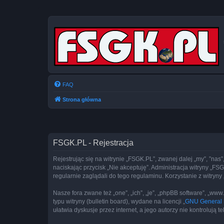
FAQ
Strona główna
FSGK.PL - Rejestracja
Rejestrując się na witrynie „FSGK.PL”, zwanej dalej „my”, ”nas”
naciskając przycisk „Nie akceptuję”. Administracja witryny „
regularnie zaglądali do tego regulaminu. Korzystanie z witr
Nasze fora zwane też „one”, „ich”, „je”, „phpBB software”, „
typu witryny (bulletin board), wydane na licencji „
GNU General P
ułatwia dyskusje przez internet, a jego autorzy nie kontroluj