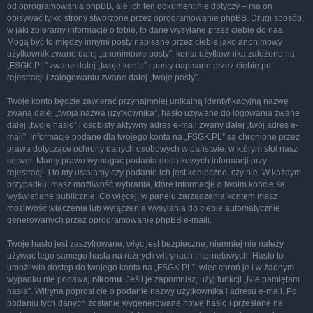
od oprogramowania phpBB, ale ich ten dokument nie dotyczy – ma on
opisywać tylko strony stworzone przez oprogramowanie phpBB. Drugi sposób,
w jaki zbieramy informacje o tobie, to dane wysyłane przez ciebie do nas.
Mogą być to między innymi posty napisane przez ciebie jako anonimowy
użytkownik zwane dalej „anonimowe posty”, konta użytkownika założone na
„FSGK.PL” zwane dalej „twoje konto” i posty napisane przez ciebie po
rejestracji i zalogowaniu zwane dalej „twoje posty”.
Twoje konto będzie zawierać przynajmniej unikalną identyfikacyjną nazwę
zwaną dalej „twoja nazwa użytkownika”, hasło używane do logowania zwane
dalej „twoje hasło” i osobisty aktywny adres e-mail zwany dalej „twój adres e-
mail”. Informacje podane dla twojego konta na „FSGK.PL” są chronione przez
prawa dotyczące ochrony danych osobowych w państwie, w którym stoi nasz
serwer. Mamy prawo wymagać podania dodatkowych informacji przy
rejestracji, i to my ustalamy czy podanie ich jest konieczne, czy nie. W każdym
przypadku, masz możliwość wybrania, które informacje o twoim koncie są
wyświetlane publicznie. Co więcej, w panelu zarządzania kontem masz
możliwość włączenia lub wyłączenia wysyłania do ciebie automatycznie
generowanych przez oprogramowanie phpBB e-maili.
Twoje hasło jest zaszyfrowane, więc jest bezpieczne, niemniej nie należy
używać tego samego hasła na różnych witrynach internetowych. Hasło to
umożliwia dostęp do twojego konta na „FSGK.PL”, więc chroń je i w żadnym
wypadku nie podawaj
nikomu
. Jeśli je zapomnisz, użyj funkcji „Nie pamiętam
hasła”. Witryna poprosi cię o podanie nazwy użytkownika i adresu e-mail. Po
podaniu tych danych zostanie wygenerowane nowe hasło i przesłane na