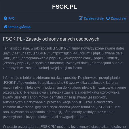
FSGK.PL
FAQ
Zarejestruj się
Zaloguj się
Strona główna
FSGK.PL - Zasady ochrony danych osobowych
Ten tekst opisuje, w jaki sposób „FSGK.PL” i firmy stowarzyszone zwane dalej
„my”, „nas”, „nasz”, „FSGK.PL”, „https://fsgk.pl:443/forum” i phpBB zwane dalej
„oni”, „ich”, „oprogramowanie phpBB”, „www.phpbb.com”, „phpBB Limited”,
„Zespoły phpBB”, korzystają z informacji zwanymi dalej „informacjami o tobie”
zebranych w czasie dowolnej twojej sesji na forum.
Informacje o tobie są zbierane na dwa sposoby. Po pierwsze, przeglądanie
„FSGK.PL” powoduje, że aplikacja phpBB tworzy kilka ciasteczek, które są
małymi plikami tekstowymi pobranymi do katalogu plików tymczasowych twojej
przeglądarki. Pierwsze dwa ciasteczka zawierają identyfikator użytkownika
zwany „user-id” i anonimowy identyfikator sesji zwany „session-id”,
automatycznie przyznane ci przez aplikację phpBB. Trzecie ciasteczko
zostanie utworzone, gdy przejrzysz chociaż jeden temat na „FSGK.PL”. Jest
ono używane do zapisania informacji, które tematy zostały przez ciebie
przeczytane i służy do ułatwienia ci nawigacji na forum.
W czasie przeglądania „FSGK.PL” możemy też utworzyć ciasteczka niezależne