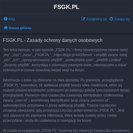
FSGK.PL
FAQ
Zarejestruj się
Zaloguj się
Strona główna
FSGK.PL - Zasady ochrony danych osobowych
Ten tekst opisuje, w jaki sposób „FSGK.PL” i firmy stowarzyszone zwane dalej
„my”, „nas”, „nasz”, „FSGK.PL”, „https://fsgk.pl:443/forum” i phpBB zwane dalej
„oni”, „ich”, „oprogramowanie phpBB”, „www.phpbb.com”, „phpBB Limited”,
„Zespoły phpBB”, korzystają z informacji zwanymi dalej „informacjami o tobie”
zebranych w czasie dowolnej twojej sesji na forum.
Informacje o tobie są zbierane na dwa sposoby. Po pierwsze, przeglądanie
„FSGK.PL” powoduje, że aplikacja phpBB tworzy kilka ciasteczek, które są
małymi plikami tekstowymi pobranymi do katalogu plików tymczasowych twojej
przeglądarki. Pierwsze dwa ciasteczka zawierają identyfikator użytkownika
zwany „user-id” i anonimowy identyfikator sesji zwany „session-id”,
automatycznie przyznane ci przez aplikację phpBB. Trzecie ciasteczko
zostanie utworzone, gdy przejrzysz chociaż jeden temat na „FSGK.PL”. Jest
ono używane do zapisania informacji, które tematy zostały przez ciebie
przeczytane i służy do ułatwienia ci nawigacji na forum.
W czasie przeglądania „FSGK.PL” możemy też utworzyć ciasteczka niezależne