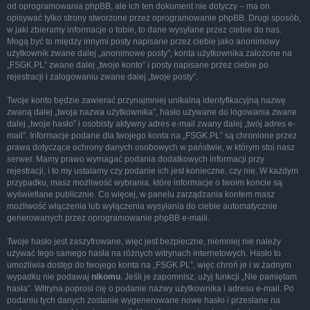
od oprogramowania phpBB, ale ich ten dokument nie dotyczy – ma on
opisywać tylko strony stworzone przez oprogramowanie phpBB. Drugi sposób,
w jaki zbieramy informacje o tobie, to dane wysyłane przez ciebie do nas.
Mogą być to między innymi posty napisane przez ciebie jako anonimowy
użytkownik zwane dalej „anonimowe posty”, konta użytkownika założone na
„FSGK.PL” zwane dalej „twoje konto” i posty napisane przez ciebie po
rejestracji i zalogowaniu zwane dalej „twoje posty”.
Twoje konto będzie zawierać przynajmniej unikalną identyfikacyjną nazwę
zwaną dalej „twoja nazwa użytkownika”, hasło używane do logowania zwane
dalej „twoje hasło” i osobisty aktywny adres e-mail zwany dalej „twój adres e-
mail”. Informacje podane dla twojego konta na „FSGK.PL” są chronione przez
prawa dotyczące ochrony danych osobowych w państwie, w którym stoi nasz
serwer. Mamy prawo wymagać podania dodatkowych informacji przy
rejestracji, i to my ustalamy czy podanie ich jest konieczne, czy nie. W każdym
przypadku, masz możliwość wybrania, które informacje o twoim koncie są
wyświetlane publicznie. Co więcej, w panelu zarządzania kontem masz
możliwość włączenia lub wyłączenia wysyłania do ciebie automatycznie
generowanych przez oprogramowanie phpBB e-maili.
Twoje hasło jest zaszyfrowane, więc jest bezpieczne, niemniej nie należy
używać tego samego hasła na różnych witrynach internetowych. Hasło to
umożliwia dostęp do twojego konta na „FSGK.PL”, więc chroń je i w żadnym
wypadku nie podawaj
nikomu
. Jeśli je zapomnisz, użyj funkcji „Nie pamiętam
hasła”. Witryna poprosi cię o podanie nazwy użytkownika i adresu e-mail. Po
podaniu tych danych zostanie wygenerowane nowe hasło i przesłane na