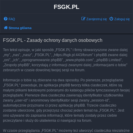
FSGK.PL
FAQ
Zarejestruj się
Zaloguj się
Strona główna
FSGK.PL - Zasady ochrony danych osobowych
Ten tekst opisuje, w jaki sposób „FSGK.PL” i firmy stowarzyszone zwane dalej
„my”, „nas”, „nasz”, „FSGK.PL”, „https://fsgk.pl:443/forum” i phpBB zwane dalej
„oni”, „ich”, „oprogramowanie phpBB”, „www.phpbb.com”, „phpBB Limited”,
„Zespoły phpBB”, korzystają z informacji zwanymi dalej „informacjami o tobie”
zebranych w czasie dowolnej twojej sesji na forum.
Informacje o tobie są zbierane na dwa sposoby. Po pierwsze, przeglądanie
„FSGK.PL” powoduje, że aplikacja phpBB tworzy kilka ciasteczek, które są
małymi plikami tekstowymi pobranymi do katalogu plików tymczasowych twojej
przeglądarki. Pierwsze dwa ciasteczka zawierają identyfikator użytkownika
zwany „user-id” i anonimowy identyfikator sesji zwany „session-id”,
automatycznie przyznane ci przez aplikację phpBB. Trzecie ciasteczko
zostanie utworzone, gdy przejrzysz chociaż jeden temat na „FSGK.PL”. Jest
ono używane do zapisania informacji, które tematy zostały przez ciebie
przeczytane i służy do ułatwienia ci nawigacji na forum.
W czasie przeglądania „FSGK.PL” możemy też utworzyć ciasteczka niezależne