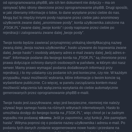
od oprogramowania phpBB, ale ich ten dokument nie dotyczy – ma on
opisywać tylko strony stworzone przez oprogramowanie phpBB. Drugi sposób,
w jaki zbieramy informacje o tobie, to dane wysyłane przez ciebie do nas.
Mogą być to między innymi posty napisane przez ciebie jako anonimowy
użytkownik zwane dalej „anonimowe posty”, konta użytkownika założone na
„FSGK.PL” zwane dalej „twoje konto” i posty napisane przez ciebie po
rejestracji i zalogowaniu zwane dalej „twoje posty”.
Twoje konto będzie zawierać przynajmniej unikalną identyfikacyjną nazwę
zwaną dalej „twoja nazwa użytkownika”, hasło używane do logowania zwane
dalej „twoje hasło” i osobisty aktywny adres e-mail zwany dalej „twój adres e-
mail”. Informacje podane dla twojego konta na „FSGK.PL” są chronione przez
prawa dotyczące ochrony danych osobowych w państwie, w którym stoi nasz
serwer. Mamy prawo wymagać podania dodatkowych informacji przy
rejestracji, i to my ustalamy czy podanie ich jest konieczne, czy nie. W każdym
przypadku, masz możliwość wybrania, które informacje o twoim koncie są
wyświetlane publicznie. Co więcej, w panelu zarządzania kontem masz
możliwość włączenia lub wyłączenia wysyłania do ciebie automatycznie
generowanych przez oprogramowanie phpBB e-maili.
Twoje hasło jest zaszyfrowane, więc jest bezpieczne, niemniej nie należy
używać tego samego hasła na różnych witrynach internetowych. Hasło to
umożliwia dostęp do twojego konta na „FSGK.PL”, więc chroń je i w żadnym
wypadku nie podawaj
nikomu
. Jeśli je zapomnisz, użyj funkcji „Nie pamiętam
hasła”. Witryna poprosi cię o podanie nazwy użytkownika i adresu e-mail. Po
podaniu tych danych zostanie wygenerowane nowe hasło i przesłane na