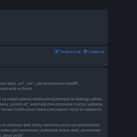
Zarejestruj się
Zaloguj się
zwane dalej „oni”, „ich”, „oprogramowanie phpBB”,
ojej sesji na forum.
re są małymi plikami tekstowymi pobranymi do katalogu plików
wany „session-id”, automatycznie przyznane ci przez aplikację
tematy zostały przez ciebie przeczytane i służy do ułatwienia
a on opisywać tylko strony stworzone przez oprogramowanie
ez ciebie jako anonimowy użytkownik zwane dalej „anonimowe
 „twoje posty”.