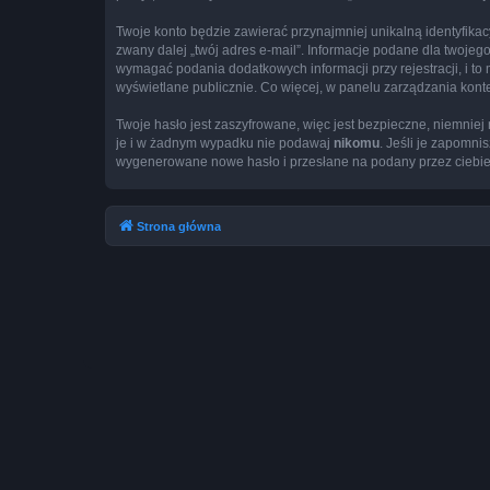
Twoje konto będzie zawierać przynajmniej unikalną identyfika
zwany dalej „twój adres e-mail”. Informacje podane dla twoj
wymagać podania dodatkowych informacji przy rejestracji, i to
wyświetlane publicznie. Co więcej, w panelu zarządzania ko
Twoje hasło jest zaszyfrowane, więc jest bezpieczne, niemnie
je i w żadnym wypadku nie podawaj
nikomu
. Jeśli je zapomni
wygenerowane nowe hasło i przesłane na podany przez ciebie 
Strona główna