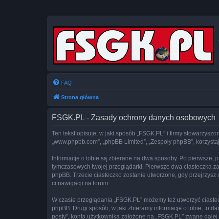
FAQ
Strona główna
FSGK.PL - Zasady ochrony danych osobowych
Ten tekst opisuje, w jaki sposób „FSGK.PL” i firmy stowarzyszon
„www.phpbb.com”, „phpBB Limited”, „Zespoły phpBB”, korzystają
Informacje o tobie są zbierane na dwa sposoby. Po pierwsze, 
tymczasowych twojej przeglądarki. Pierwsze dwa ciasteczka zawi
phpBB. Trzecie ciasteczko zostanie utworzone, gdy przejrzysz c
ci nawigacji na forum.
W czasie przeglądania „FSGK.PL” możemy też utworzyć ciaste
phpBB. Drugi sposób, w jaki zbieramy informacje o tobie, to 
posty”, konta użytkownika założone na „FSGK.PL” zwane dalej „t