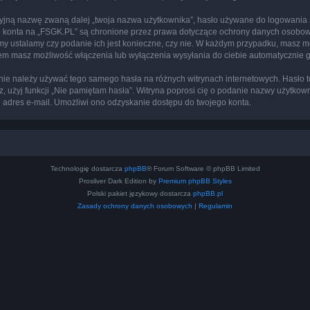
cyjną nazwę zwaną dalej „twoja nazwa użytkownika”, hasło używane do logowania zw
ego konta na „FSGK.PL” są chronione przez prawa dotyczące ochrony danych osobo
 my ustalamy czy podanie ich jest konieczne, czy nie. W każdym przypadku, masz m
ntem masz możliwość włączenia lub wyłączenia wysyłania do ciebie automatyczni
j nie należy używać tego samego hasła na różnych witrynach internetowych. Hasło 
sz, użyj funkcji „Nie pamiętam hasła”. Witryna poprosi cię o podanie nazwy użytkow
adres e-mail. Umożliwi ono odzyskanie dostępu do twojego konta.
Technologię dostarcza
phpBB
® Forum Software © phpBB Limited
Prosilver Dark Edition by
Premium phpBB Styles
Polski pakiet językowy dostarcza
phpBB.pl
Zasady ochrony danych osobowych
|
Regulamin