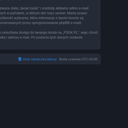
ane dalej „twoje hasło” i osobisty aktywny adres e-mail
wych w państwie, w którym stoi nasz serwer. Mamy prawo
ożliwość wybrania, które informacje o twoim koncie są
e generowanych przez oprogramowanie phpBB e-maili.
to umożliwia dostęp do twojego konta na „FSGK.PL”, więc chroń
nika i adresu e-mail. Po podaniu tych danych zostanie
Usuń ciasteczka witryny
Strefa czasowa
UTC+02:00