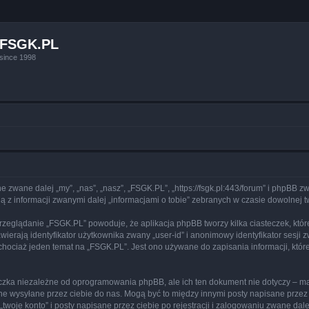
FSGK.PL
since 1998
e zwane dalej „my”, „nas”, „nasz”, „FSGK.PL”, „https://fsgk.pl:443/forum” i phpBB 
 z informacji zwanymi dalej „informacjami o tobie” zebranych w czasie dowolnej tw
przeglądanie „FSGK.PL” powoduje, że aplikacja phpBB tworzy kilka ciasteczek, któ
erają identyfikator użytkownika zwany „user-id” i anonimowy identyfikator sesji z
hociaż jeden temat na „FSGK.PL”. Jest ono używane do zapisania informacji, które 
czka niezależne od oprogramowania phpBB, ale ich ten dokument nie dotyczy – m
dane wysyłane przez ciebie do nas. Mogą być to między innymi posty napisane prz
woje konto” i posty napisane przez ciebie po rejestracji i zalogowaniu zwane dalej