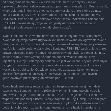
od oprogramowania phpBB, ale ich ten dokument nie dotyczy – ma on
opisywać tylko strony stworzone przez oprogramowanie phpBB. Drugi sposób,
w jaki zbieramy informacje o tobie, to dane wysyłane przez ciebie do nas.
Mogą być to między innymi posty napisane przez ciebie jako anonimowy
użytkownik zwane dalej „anonimowe posty”, konta użytkownika założone na
„FSGK.PL” zwane dalej „twoje konto” i posty napisane przez ciebie po
rejestracji i zalogowaniu zwane dalej „twoje posty”.
Twoje konto będzie zawierać przynajmniej unikalną identyfikacyjną nazwę
zwaną dalej „twoja nazwa użytkownika”, hasło używane do logowania zwane
dalej „twoje hasło” i osobisty aktywny adres e-mail zwany dalej „twój adres e-
mail”. Informacje podane dla twojego konta na „FSGK.PL” są chronione przez
prawa dotyczące ochrony danych osobowych w państwie, w którym stoi nasz
serwer. Mamy prawo wymagać podania dodatkowych informacji przy
rejestracji, i to my ustalamy czy podanie ich jest konieczne, czy nie. W każdym
przypadku, masz możliwość wybrania, które informacje o twoim koncie są
wyświetlane publicznie. Co więcej, w panelu zarządzania kontem masz
możliwość włączenia lub wyłączenia wysyłania do ciebie automatycznie
generowanych przez oprogramowanie phpBB e-maili.
Twoje hasło jest zaszyfrowane, więc jest bezpieczne, niemniej nie należy
używać tego samego hasła na różnych witrynach internetowych. Hasło to
umożliwia dostęp do twojego konta na „FSGK.PL”, więc chroń je i w żadnym
wypadku nie podawaj
nikomu
. Jeśli je zapomnisz, użyj funkcji „Nie pamiętam
hasła”. Witryna poprosi cię o podanie nazwy użytkownika i adresu e-mail. Po
podaniu tych danych zostanie wygenerowane nowe hasło i przesłane na