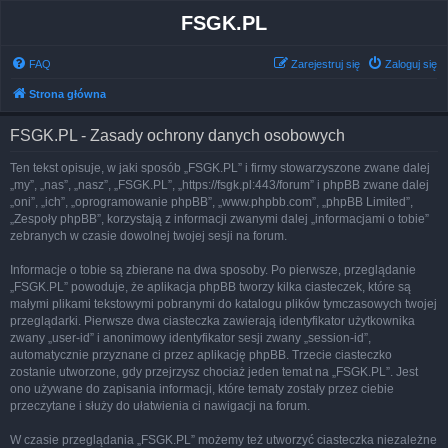
FSGK.PL
FAQ
Zarejestruj się
Zaloguj się
Strona główna
FSGK.PL - Zasady ochrony danych osobowych
Ten tekst opisuje, w jaki sposób „FSGK.PL” i firmy stowarzyszone zwane dalej
„my”, „nas”, „nasz”, „FSGK.PL”, „https://fsgk.pl:443/forum” i phpBB zwane dalej
„oni”, „ich”, „oprogramowanie phpBB”, „www.phpbb.com”, „phpBB Limited”,
„Zespoły phpBB”, korzystają z informacji zwanymi dalej „informacjami o tobie”
zebranych w czasie dowolnej twojej sesji na forum.
Informacje o tobie są zbierane na dwa sposoby. Po pierwsze, przeglądanie
„FSGK.PL” powoduje, że aplikacja phpBB tworzy kilka ciasteczek, które są
małymi plikami tekstowymi pobranymi do katalogu plików tymczasowych twojej
przeglądarki. Pierwsze dwa ciasteczka zawierają identyfikator użytkownika
zwany „user-id” i anonimowy identyfikator sesji zwany „session-id”,
automatycznie przyznane ci przez aplikację phpBB. Trzecie ciasteczko
zostanie utworzone, gdy przejrzysz chociaż jeden temat na „FSGK.PL”. Jest
ono używane do zapisania informacji, które tematy zostały przez ciebie
przeczytane i służy do ułatwienia ci nawigacji na forum.
W czasie przeglądania „FSGK.PL” możemy też utworzyć ciasteczka niezależne