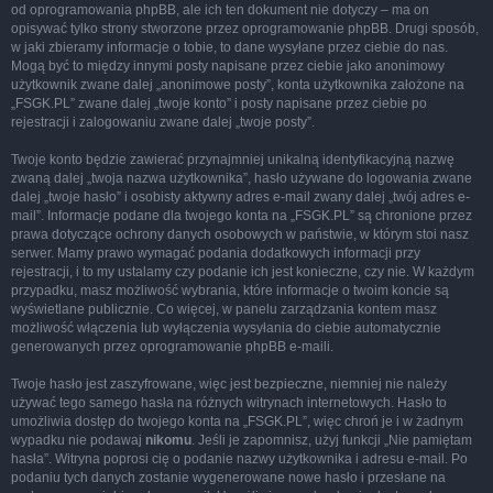
od oprogramowania phpBB, ale ich ten dokument nie dotyczy – ma on
opisywać tylko strony stworzone przez oprogramowanie phpBB. Drugi sposób,
w jaki zbieramy informacje o tobie, to dane wysyłane przez ciebie do nas.
Mogą być to między innymi posty napisane przez ciebie jako anonimowy
użytkownik zwane dalej „anonimowe posty”, konta użytkownika założone na
„FSGK.PL” zwane dalej „twoje konto” i posty napisane przez ciebie po
rejestracji i zalogowaniu zwane dalej „twoje posty”.
Twoje konto będzie zawierać przynajmniej unikalną identyfikacyjną nazwę
zwaną dalej „twoja nazwa użytkownika”, hasło używane do logowania zwane
dalej „twoje hasło” i osobisty aktywny adres e-mail zwany dalej „twój adres e-
mail”. Informacje podane dla twojego konta na „FSGK.PL” są chronione przez
prawa dotyczące ochrony danych osobowych w państwie, w którym stoi nasz
serwer. Mamy prawo wymagać podania dodatkowych informacji przy
rejestracji, i to my ustalamy czy podanie ich jest konieczne, czy nie. W każdym
przypadku, masz możliwość wybrania, które informacje o twoim koncie są
wyświetlane publicznie. Co więcej, w panelu zarządzania kontem masz
możliwość włączenia lub wyłączenia wysyłania do ciebie automatycznie
generowanych przez oprogramowanie phpBB e-maili.
Twoje hasło jest zaszyfrowane, więc jest bezpieczne, niemniej nie należy
używać tego samego hasła na różnych witrynach internetowych. Hasło to
umożliwia dostęp do twojego konta na „FSGK.PL”, więc chroń je i w żadnym
wypadku nie podawaj
nikomu
. Jeśli je zapomnisz, użyj funkcji „Nie pamiętam
hasła”. Witryna poprosi cię o podanie nazwy użytkownika i adresu e-mail. Po
podaniu tych danych zostanie wygenerowane nowe hasło i przesłane na