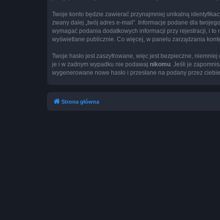
Twoje konto będzie zawierać przynajmniej unikalną identyfika
zwany dalej „twój adres e-mail”. Informacje podane dla twoj
wymagać podania dodatkowych informacji przy rejestracji, i to
wyświetlane publicznie. Co więcej, w panelu zarządzania ko
Twoje hasło jest zaszyfrowane, więc jest bezpieczne, niemnie
je i w żadnym wypadku nie podawaj
nikomu
. Jeśli je zapomni
wygenerowane nowe hasło i przesłane na podany przez ciebie 
Strona główna