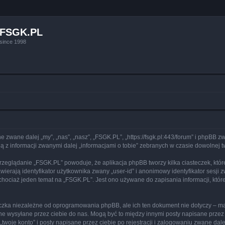
FSGK.PL
since 1998
e zwane dalej „my”, „nas”, „nasz”, „FSGK.PL”, „https://fsgk.pl:443/forum” i phpBB 
 z informacji zwanymi dalej „informacjami o tobie” zebranych w czasie dowolnej tw
przeglądanie „FSGK.PL” powoduje, że aplikacja phpBB tworzy kilka ciasteczek, któ
erają identyfikator użytkownika zwany „user-id” i anonimowy identyfikator sesji z
hociaż jeden temat na „FSGK.PL”. Jest ono używane do zapisania informacji, które 
czka niezależne od oprogramowania phpBB, ale ich ten dokument nie dotyczy – m
dane wysyłane przez ciebie do nas. Mogą być to między innymi posty napisane prz
woje konto” i posty napisane przez ciebie po rejestracji i zalogowaniu zwane dalej