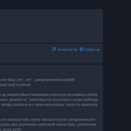
Zarejestruj się
Zaloguj się
zwane dalej „oni”, „ich”, „oprogramowanie phpBB”,
ojej sesji na forum.
re są małymi plikami tekstowymi pobranymi do katalogu plików
wany „session-id”, automatycznie przyznane ci przez aplikację
tematy zostały przez ciebie przeczytane i służy do ułatwienia
a on opisywać tylko strony stworzone przez oprogramowanie
ez ciebie jako anonimowy użytkownik zwane dalej „anonimowe
 „twoje posty”.