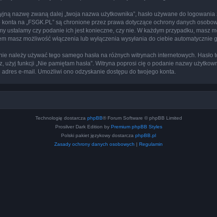
cyjną nazwę zwaną dalej „twoja nazwa użytkownika”, hasło używane do logowania zw
ego konta na „FSGK.PL” są chronione przez prawa dotyczące ochrony danych osobo
 my ustalamy czy podanie ich jest konieczne, czy nie. W każdym przypadku, masz m
ntem masz możliwość włączenia lub wyłączenia wysyłania do ciebie automatyczni
j nie należy używać tego samego hasła na różnych witrynach internetowych. Hasło 
sz, użyj funkcji „Nie pamiętam hasła”. Witryna poprosi cię o podanie nazwy użytkow
adres e-mail. Umożliwi ono odzyskanie dostępu do twojego konta.
Technologię dostarcza
phpBB
® Forum Software © phpBB Limited
Prosilver Dark Edition by
Premium phpBB Styles
Polski pakiet językowy dostarcza
phpBB.pl
Zasady ochrony danych osobowych
|
Regulamin