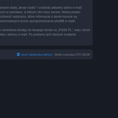
ane dalej „twoje hasło” i osobisty aktywny adres e-mail
wych w państwie, w którym stoi nasz serwer. Mamy prawo
ożliwość wybrania, które informacje o twoim koncie są
e generowanych przez oprogramowanie phpBB e-maili.
to umożliwia dostęp do twojego konta na „FSGK.PL”, więc chroń
nika i adresu e-mail. Po podaniu tych danych zostanie
Usuń ciasteczka witryny
Strefa czasowa
UTC+02:00