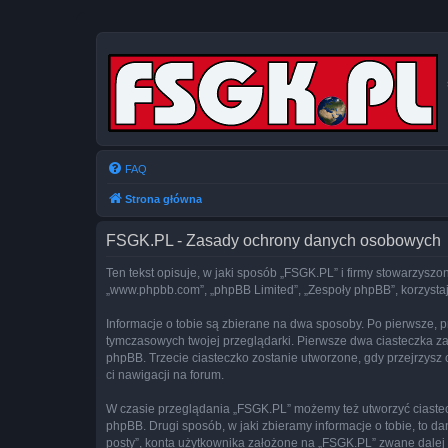
FAQ
Strona główna
FSGK.PL - Zasady ochrony danych osobowych
Ten tekst opisuje, w jaki sposób „FSGK.PL” i firmy stowarzyszon
„www.phpbb.com”, „phpBB Limited”, „Zespoły phpBB”, korzystają
Informacje o tobie są zbierane na dwa sposoby. Po pierwsze, 
tymczasowych twojej przeglądarki. Pierwsze dwa ciasteczka zawi
phpBB. Trzecie ciasteczko zostanie utworzone, gdy przejrzysz c
ci nawigacji na forum.
W czasie przeglądania „FSGK.PL” możemy też utworzyć ciaste
phpBB. Drugi sposób, w jaki zbieramy informacje o tobie, to 
posty”, konta użytkownika założone na „FSGK.PL” zwane dalej „t