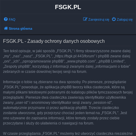
FSGK.PL
FAQ
Zarejestruj się
Zaloguj się
Strona główna
FSGK.PL - Zasady ochrony danych osobowych
Ten tekst opisuje, w jaki sposób „FSGK.PL” i firmy stowarzyszone zwane dalej
„my”, „nas”, „nasz”, „FSGK.PL”, „https://fsgk.pl:443/forum” i phpBB zwane dalej
„oni”, „ich”, „oprogramowanie phpBB”, „www.phpbb.com”, „phpBB Limited”,
„Zespoły phpBB”, korzystają z informacji zwanymi dalej „informacjami o tobie”
zebranych w czasie dowolnej twojej sesji na forum.
Informacje o tobie są zbierane na dwa sposoby. Po pierwsze, przeglądanie
„FSGK.PL” powoduje, że aplikacja phpBB tworzy kilka ciasteczek, które są
małymi plikami tekstowymi pobranymi do katalogu plików tymczasowych twojej
przeglądarki. Pierwsze dwa ciasteczka zawierają identyfikator użytkownika
zwany „user-id” i anonimowy identyfikator sesji zwany „session-id”,
automatycznie przyznane ci przez aplikację phpBB. Trzecie ciasteczko
zostanie utworzone, gdy przejrzysz chociaż jeden temat na „FSGK.PL”. Jest
ono używane do zapisania informacji, które tematy zostały przez ciebie
przeczytane i służy do ułatwienia ci nawigacji na forum.
W czasie przeglądania „FSGK.PL” możemy też utworzyć ciasteczka niezależne