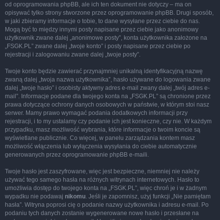
od oprogramowania phpBB, ale ich ten dokument nie dotyczy – ma on
opisywać tylko strony stworzone przez oprogramowanie phpBB. Drugi sposób,
w jaki zbieramy informacje o tobie, to dane wysyłane przez ciebie do nas.
Mogą być to między innymi posty napisane przez ciebie jako anonimowy
użytkownik zwane dalej „anonimowe posty”, konta użytkownika założone na
„FSGK.PL” zwane dalej „twoje konto” i posty napisane przez ciebie po
rejestracji i zalogowaniu zwane dalej „twoje posty”.
Twoje konto będzie zawierać przynajmniej unikalną identyfikacyjną nazwę
zwaną dalej „twoja nazwa użytkownika”, hasło używane do logowania zwane
dalej „twoje hasło” i osobisty aktywny adres e-mail zwany dalej „twój adres e-
mail”. Informacje podane dla twojego konta na „FSGK.PL” są chronione przez
prawa dotyczące ochrony danych osobowych w państwie, w którym stoi nasz
serwer. Mamy prawo wymagać podania dodatkowych informacji przy
rejestracji, i to my ustalamy czy podanie ich jest konieczne, czy nie. W każdym
przypadku, masz możliwość wybrania, które informacje o twoim koncie są
wyświetlane publicznie. Co więcej, w panelu zarządzania kontem masz
możliwość włączenia lub wyłączenia wysyłania do ciebie automatycznie
generowanych przez oprogramowanie phpBB e-maili.
Twoje hasło jest zaszyfrowane, więc jest bezpieczne, niemniej nie należy
używać tego samego hasła na różnych witrynach internetowych. Hasło to
umożliwia dostęp do twojego konta na „FSGK.PL”, więc chroń je i w żadnym
wypadku nie podawaj
nikomu
. Jeśli je zapomnisz, użyj funkcji „Nie pamiętam
hasła”. Witryna poprosi cię o podanie nazwy użytkownika i adresu e-mail. Po
podaniu tych danych zostanie wygenerowane nowe hasło i przesłane na