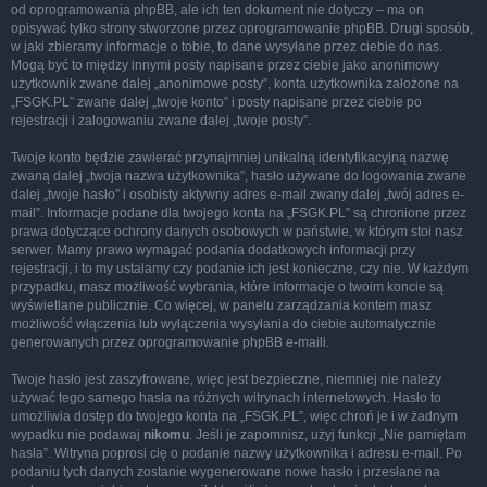
od oprogramowania phpBB, ale ich ten dokument nie dotyczy – ma on
opisywać tylko strony stworzone przez oprogramowanie phpBB. Drugi sposób,
w jaki zbieramy informacje o tobie, to dane wysyłane przez ciebie do nas.
Mogą być to między innymi posty napisane przez ciebie jako anonimowy
użytkownik zwane dalej „anonimowe posty”, konta użytkownika założone na
„FSGK.PL” zwane dalej „twoje konto” i posty napisane przez ciebie po
rejestracji i zalogowaniu zwane dalej „twoje posty”.
Twoje konto będzie zawierać przynajmniej unikalną identyfikacyjną nazwę
zwaną dalej „twoja nazwa użytkownika”, hasło używane do logowania zwane
dalej „twoje hasło” i osobisty aktywny adres e-mail zwany dalej „twój adres e-
mail”. Informacje podane dla twojego konta na „FSGK.PL” są chronione przez
prawa dotyczące ochrony danych osobowych w państwie, w którym stoi nasz
serwer. Mamy prawo wymagać podania dodatkowych informacji przy
rejestracji, i to my ustalamy czy podanie ich jest konieczne, czy nie. W każdym
przypadku, masz możliwość wybrania, które informacje o twoim koncie są
wyświetlane publicznie. Co więcej, w panelu zarządzania kontem masz
możliwość włączenia lub wyłączenia wysyłania do ciebie automatycznie
generowanych przez oprogramowanie phpBB e-maili.
Twoje hasło jest zaszyfrowane, więc jest bezpieczne, niemniej nie należy
używać tego samego hasła na różnych witrynach internetowych. Hasło to
umożliwia dostęp do twojego konta na „FSGK.PL”, więc chroń je i w żadnym
wypadku nie podawaj
nikomu
. Jeśli je zapomnisz, użyj funkcji „Nie pamiętam
hasła”. Witryna poprosi cię o podanie nazwy użytkownika i adresu e-mail. Po
podaniu tych danych zostanie wygenerowane nowe hasło i przesłane na