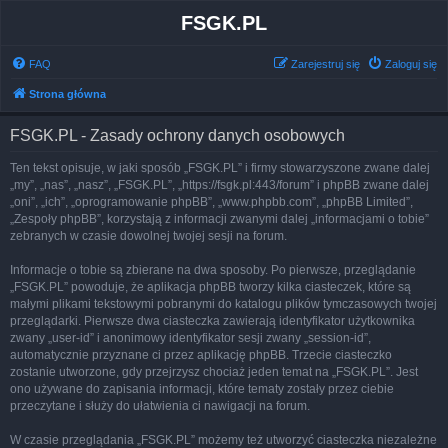
FSGK.PL
FAQ
Zarejestruj się
Zaloguj się
Strona główna
FSGK.PL - Zasady ochrony danych osobowych
Ten tekst opisuje, w jaki sposób „FSGK.PL” i firmy stowarzyszone zwane dalej
„my”, „nas”, „nasz”, „FSGK.PL”, „https://fsgk.pl:443/forum” i phpBB zwane dalej
„oni”, „ich”, „oprogramowanie phpBB”, „www.phpbb.com”, „phpBB Limited”,
„Zespoły phpBB”, korzystają z informacji zwanymi dalej „informacjami o tobie”
zebranych w czasie dowolnej twojej sesji na forum.
Informacje o tobie są zbierane na dwa sposoby. Po pierwsze, przeglądanie
„FSGK.PL” powoduje, że aplikacja phpBB tworzy kilka ciasteczek, które są
małymi plikami tekstowymi pobranymi do katalogu plików tymczasowych twojej
przeglądarki. Pierwsze dwa ciasteczka zawierają identyfikator użytkownika
zwany „user-id” i anonimowy identyfikator sesji zwany „session-id”,
automatycznie przyznane ci przez aplikację phpBB. Trzecie ciasteczko
zostanie utworzone, gdy przejrzysz chociaż jeden temat na „FSGK.PL”. Jest
ono używane do zapisania informacji, które tematy zostały przez ciebie
przeczytane i służy do ułatwienia ci nawigacji na forum.
W czasie przeglądania „FSGK.PL” możemy też utworzyć ciasteczka niezależne