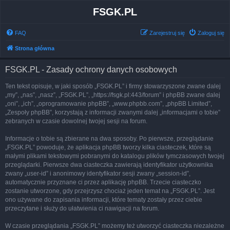
FSGK.PL
FAQ
Zarejestruj się
Zaloguj się
Strona główna
FSGK.PL - Zasady ochrony danych osobowych
Ten tekst opisuje, w jaki sposób „FSGK.PL” i firmy stowarzyszone zwane dalej
„my”, „nas”, „nasz”, „FSGK.PL”, „https://fsgk.pl:443/forum” i phpBB zwane dalej
„oni”, „ich”, „oprogramowanie phpBB”, „www.phpbb.com”, „phpBB Limited”,
„Zespoły phpBB”, korzystają z informacji zwanymi dalej „informacjami o tobie”
zebranych w czasie dowolnej twojej sesji na forum.
Informacje o tobie są zbierane na dwa sposoby. Po pierwsze, przeglądanie
„FSGK.PL” powoduje, że aplikacja phpBB tworzy kilka ciasteczek, które są
małymi plikami tekstowymi pobranymi do katalogu plików tymczasowych twojej
przeglądarki. Pierwsze dwa ciasteczka zawierają identyfikator użytkownika
zwany „user-id” i anonimowy identyfikator sesji zwany „session-id”,
automatycznie przyznane ci przez aplikację phpBB. Trzecie ciasteczko
zostanie utworzone, gdy przejrzysz chociaż jeden temat na „FSGK.PL”. Jest
ono używane do zapisania informacji, które tematy zostały przez ciebie
przeczytane i służy do ułatwienia ci nawigacji na forum.
W czasie przeglądania „FSGK.PL” możemy też utworzyć ciasteczka niezależne