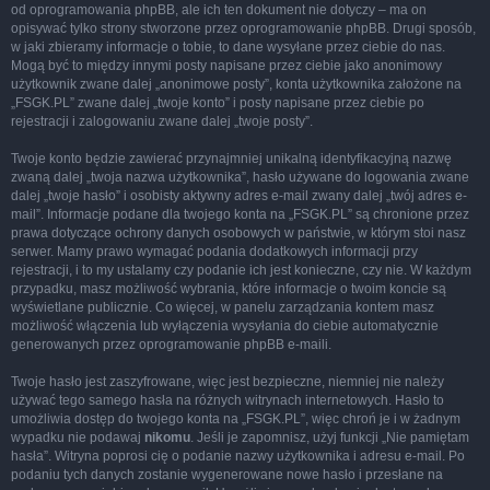
od oprogramowania phpBB, ale ich ten dokument nie dotyczy – ma on
opisywać tylko strony stworzone przez oprogramowanie phpBB. Drugi sposób,
w jaki zbieramy informacje o tobie, to dane wysyłane przez ciebie do nas.
Mogą być to między innymi posty napisane przez ciebie jako anonimowy
użytkownik zwane dalej „anonimowe posty”, konta użytkownika założone na
„FSGK.PL” zwane dalej „twoje konto” i posty napisane przez ciebie po
rejestracji i zalogowaniu zwane dalej „twoje posty”.
Twoje konto będzie zawierać przynajmniej unikalną identyfikacyjną nazwę
zwaną dalej „twoja nazwa użytkownika”, hasło używane do logowania zwane
dalej „twoje hasło” i osobisty aktywny adres e-mail zwany dalej „twój adres e-
mail”. Informacje podane dla twojego konta na „FSGK.PL” są chronione przez
prawa dotyczące ochrony danych osobowych w państwie, w którym stoi nasz
serwer. Mamy prawo wymagać podania dodatkowych informacji przy
rejestracji, i to my ustalamy czy podanie ich jest konieczne, czy nie. W każdym
przypadku, masz możliwość wybrania, które informacje o twoim koncie są
wyświetlane publicznie. Co więcej, w panelu zarządzania kontem masz
możliwość włączenia lub wyłączenia wysyłania do ciebie automatycznie
generowanych przez oprogramowanie phpBB e-maili.
Twoje hasło jest zaszyfrowane, więc jest bezpieczne, niemniej nie należy
używać tego samego hasła na różnych witrynach internetowych. Hasło to
umożliwia dostęp do twojego konta na „FSGK.PL”, więc chroń je i w żadnym
wypadku nie podawaj
nikomu
. Jeśli je zapomnisz, użyj funkcji „Nie pamiętam
hasła”. Witryna poprosi cię o podanie nazwy użytkownika i adresu e-mail. Po
podaniu tych danych zostanie wygenerowane nowe hasło i przesłane na